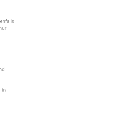
enfalls
nur
und
 in