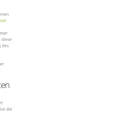
Ihnen
sel
mmer
 diese
g des
er
ten
rt
Sie die