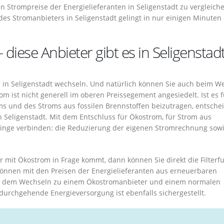
len Strompreise der Energielieferanten in Seligenstadt zu vergleiche
es Stromanbieters in Seligenstadt gelingt in nur einigen Minuten
 diese Anbieter gibt es in Seligenstad
 in Seligenstadt wechseln. Und natürlich können Sie auch beim W
 ist nicht generell im oberen Preissegement angesiedelt. Ist es f
s und des Stroms aus fossilen Brennstoffen beizutragen, entsche
n Seligenstadt. Mit dem Entschluss für Ökostrom, für Strom aus
Dinge verbinden: die Reduzierung der eigenen Stromrechnung sow
 mit Ökostrom in Frage kommt, dann können Sie direkt die Filterf
önnen mit den Preisen der Energielieferanten aus erneuerbaren
en dem Wechseln zu einem Ökostromanbieter und einem normalen
 durchgehende Energieversorgung ist ebenfalls sichergestellt.