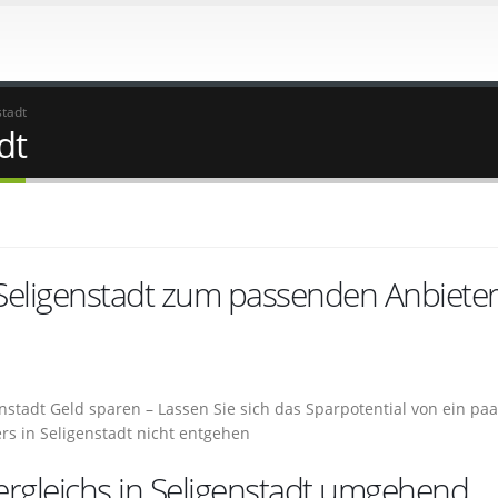
stadt
dt
 Seligenstadt zum passenden Anbiete
nstadt Geld sparen – Lassen Sie sich das Sparpotential von ein paa
s in Seligenstadt nicht entgehen
ergleichs in Seligenstadt umgehend