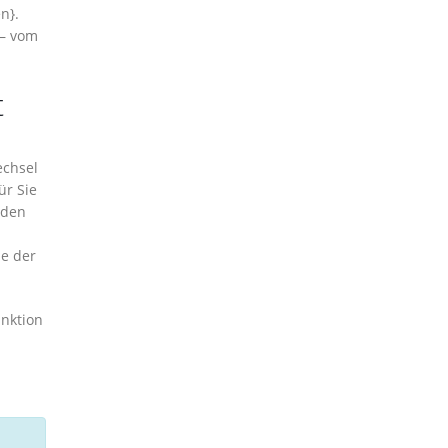
n}.
 – vom
t
echsel
ür Sie
iden
ie der
unktion