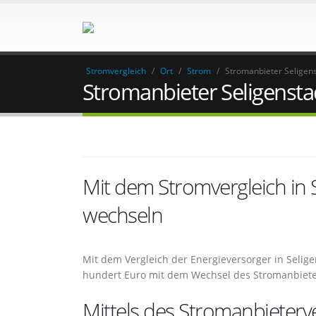
Stromvergleich
/
Ort
/
Strom
/
Stromanbieter Seligen
Stromanbieter Seligensta
Mit dem Stromvergleich in
wechseln
Mit dem Vergleich der Energieversorger in Selige
hundert Euro mit dem Wechsel des Stromanbieter
Mittels des Stromanbieterv