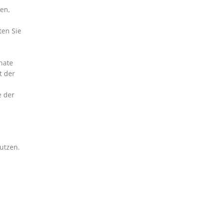
en,
ten Sie
nate
t der
e der
utzen.