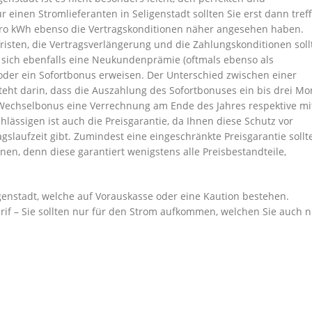
 einen Stromlieferanten in Seligenstadt sollten Sie erst dann treff
pro kWh ebenso die Vertragskonditionen näher angesehen haben.
isten, die Vertragsverlängerung und die Zahlungskonditionen soll
 sich ebenfalls eine Neukundenprämie (oftmals ebenso als
der ein Sofortbonus erweisen. Der Unterschied zwischen einer
ht darin, dass die Auszahlung des Sofortbonuses ein bis drei Mo
Wechselbonus eine Verrechnung am Ende des Jahres respektive mi
hlässigen ist auch die Preisgarantie, da Ihnen diese Schutz vor
slaufzeit gibt. Zumindest eine eingeschränkte Preisgarantie sollt
en, denn diese garantiert wenigstens alle Preisbestandteile,
enstadt, welche auf Vorauskasse oder eine Kaution bestehen.
arif – Sie sollten nur für den Strom aufkommen, welchen Sie auch n