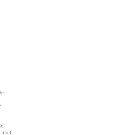
ahr
m
ie
s- und