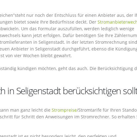
ichen”steht nur noch der Entschluss für einen Anbieter aus, der 
ungen bietet sowie Ihre Bedürfnisse deckt. Der
Stromanbieterwech
 abwickeln. Um das Formular auszufüllen, werden lediglich wenige
swechsels kann jetzt erfolgen. Dafür benötigen Sie Ihre Zählernu
omlieferanten in Seligenstadt. In der letzten Stromrechnung sind
neuen Anbieter in Seligenstadt durchgeführt, ebenso die Kündigun
ist von vier Wochen bleibt gewahrt.
nständig kündigen möchten, geht das auch. Die Berücksichtigung d
 in Seligenstadt berücksichtigen soll
 kann man ganz leicht die
Strompreise
/Stromtarife für Ihren Stando
 schritt für Schritt den Anweisungen im Stromrechner. So erhalten 
genstadt ist es nicht besonders leicht, den perfekten und