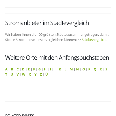
Stromanbieter im Städtevergleich
Wir haben Ihnen die 100 größten Städte zusammengetragen, damit
Sie die Strompreise dieser vergleichen können: >>
Städtevergleich
.
Weitere Orte mit den Anfangsbuchstaben
A
|
B
|
C
|
D
|
E
|
F
|
G
|
H
|
I
|
J
|
K
|
L
|
M
|
N
|
O
|
P
|
Q
|
R
|
S
|
T
|
U
|
V
|
W
|
X
|
Y
|
Z
|
Ü
RELATED
POSTS