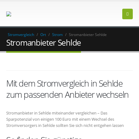
Stromvergleich
/
Ort
/
Strom
/
Stromanbieter Sehlde
Stromanbieter Sehlde
Mit dem Stromvergleich in Sehlde
zum passenden Anbieter wechseln
Stromanbieter in Sehlde miteinander vergleichen – Das
Sparpotenzial von einigen 100 Euro mit einem Wechsel des
Stromversorgers in Sehlde sollten Sie sich nicht entgehen lassen