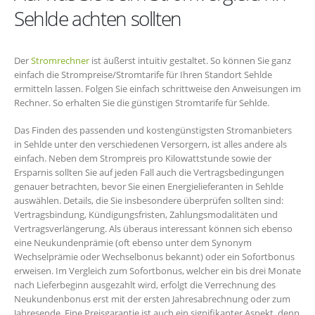
Sehlde achten sollten
Der
Stromrechner
ist äußerst intuitiv gestaltet. So können Sie ganz
einfach die Strompreise/Stromtarife für Ihren Standort Sehlde
ermitteln lassen. Folgen Sie einfach schrittweise den Anweisungen im
Rechner. So erhalten Sie die günstigen Stromtarife für Sehlde.
Das Finden des passenden und kostengünstigsten Stromanbieters
in Sehlde unter den verschiedenen Versorgern, ist alles andere als
einfach. Neben dem Strompreis pro Kilowattstunde sowie der
Ersparnis sollten Sie auf jeden Fall auch die Vertragsbedingungen
genauer betrachten, bevor Sie einen Energielieferanten in Sehlde
auswählen. Details, die Sie insbesondere überprüfen sollten sind:
Vertragsbindung, Kündigungsfristen, Zahlungsmodalitäten und
Vertragsverlängerung. Als überaus interessant können sich ebenso
eine Neukundenprämie (oft ebenso unter dem Synonym
Wechselprämie oder Wechselbonus bekannt) oder ein Sofortbonus
erweisen. Im Vergleich zum Sofortbonus, welcher ein bis drei Monate
nach Lieferbeginn ausgezahlt wird, erfolgt die Verrechnung des
Neukundenbonus erst mit der ersten Jahresabrechnung oder zum
Jahresende. Eine Preisgarantie ist auch ein signifikanter Aspekt, denn