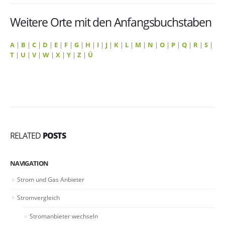
Weitere Orte mit den Anfangsbuchstaben
A
|
B
|
C
|
D
|
E
|
F
|
G
|
H
|
I
|
J
|
K
|
L
|
M
|
N
|
O
|
P
|
Q
|
R
|
S
|
T
|
U
|
V
|
W
|
X
|
Y
|
Z
|
Ü
RELATED
POSTS
NAVIGATION
Strom und Gas Anbieter
Stromvergleich
Stromanbieter wechseln