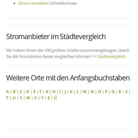
Strom anmelden
Schwielochsee
Stromanbieter im Städtevergleich
Wir haben Ihnen die 100 größten Städte zusammengetragen, damit
Sie die Strompreise dieser vergleichen können: >>
Städtevergleich
.
Weitere Orte mit den Anfangsbuchstaben
A
|
B
|
C
|
D
|
E
|
F
|
G
|
H
|
I
|
J
|
K
|
L
|
M
|
N
|
O
|
P
|
Q
|
R
|
S
|
T
|
U
|
V
|
W
|
X
|
Y
|
Z
|
Ü