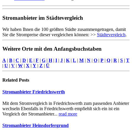
Stromanbieter im Städtevergleich
Wir haben Ihnen die 100 größten Städte zusammengetragen, damit
Sie die Strompreise dieser vergleichen können: >>
Städtevergleich
.
Weitere Orte mit den Anfangsbuchstaben
A
|
B
|
C
|
D
|
E
|
F
|
G
|
H
|
I
|
J
|
K
|
L
|
M
|
N
|
O
|
P
|
Q
|
R
|
S
|
T
|
U
|
V
|
W
|
X
|
Y
|
Z
|
Ü
Related
Posts
Stromanbieter Friedrichswerth
Mit dem Stromvergleich in Friedrichswerth zum passenden Anbieter
wechseln Ebenfalls in Friedrichswerth empfiehlt sich ein ist ein
Vergleich der Stromanbieter...
read more
Stromanbieter Heinsdorfergrund