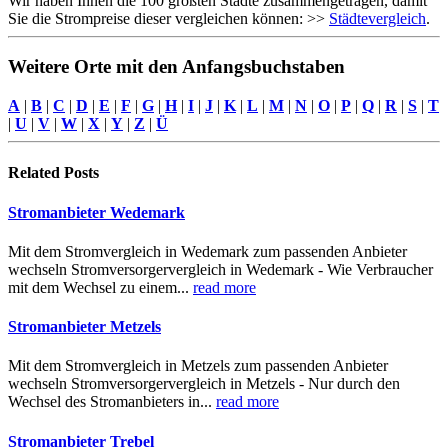
Wir haben Ihnen die 100 größten Städte zusammengetragen, damit
Sie die Strompreise dieser vergleichen können: >>
Städtevergleich
.
Weitere Orte mit den Anfangsbuchstaben
A
|
B
|
C
|
D
|
E
|
F
|
G
|
H
|
I
|
J
|
K
|
L
|
M
|
N
|
O
|
P
|
Q
|
R
|
S
|
T
|
U
|
V
|
W
|
X
|
Y
|
Z
|
Ü
Related
Posts
Stromanbieter Wedemark
Mit dem Stromvergleich in Wedemark zum passenden Anbieter
wechseln Stromversorgervergleich in Wedemark - Wie Verbraucher
mit dem Wechsel zu einem...
read more
Stromanbieter Metzels
Mit dem Stromvergleich in Metzels zum passenden Anbieter
wechseln Stromversorgervergleich in Metzels - Nur durch den
Wechsel des Stromanbieters in...
read more
Stromanbieter Trebel