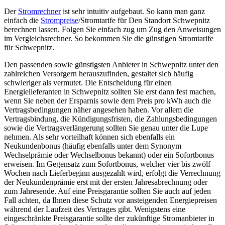
Der
Stromrechner
ist sehr intuitiv aufgebaut. So kann man ganz
einfach die
Strompreise
/Stromtarife für Den Standort Schwepnitz
berechnen lassen. Folgen Sie einfach zug um Zug den Anweisungen
im Vergleichsrechner. So bekommen Sie die günstigen Stromtarife
für Schwepnitz.
Den passenden sowie günstigsten Anbieter in Schwepnitz unter den
zahlreichen Versorgern herauszufinden, gestaltet sich häufig
schwieriger als vermutet. Die Entscheidung für einen
Energielieferanten in Schwepnitz sollten Sie erst dann fest machen,
wenn Sie neben der Ersparnis sowie dem Preis pro kWh auch die
Vertragsbedingungen näher angesehen haben. Vor allem die
Vertragsbindung, die Kündigungsfristen, die Zahlungsbedingungen
sowie die Vertragsverlängerung sollten Sie genau unter die Lupe
nehmen. Als sehr vorteilhaft können sich ebenfalls ein
Neukundenbonus (häufig ebenfalls unter dem Synonym
Wechselprämie oder Wechselbonus bekannt) oder ein Sofortbonus
erweisen. Im Gegensatz zum Sofortbonus, welcher vier bis zwölf
Wochen nach Lieferbeginn ausgezahlt wird, erfolgt die Verrechnung
der Neukundenprämie erst mit der ersten Jahresabrechnung oder
zum Jahresende. Auf eine Preisgarantie sollten Sie auch auf jeden
Fall achten, da Ihnen diese Schutz vor ansteigenden Energiepreisen
während der Laufzeit des Vertrages gibt. Wenigstens eine
eingeschränkte Preisgarantie sollte der zukünftige Stromanbieter in