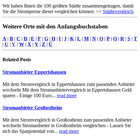
Wir haben Ihnen die 100 größten Städte zusammengetragen, damit
Sie die Strompreise dieser vergleichen können: >>
Städtevergleich
.
Weitere Orte mit den Anfangsbuchstaben
A
|
B
|
C
|
D
|
E
|
F
|
G
|
H
|
I
|
J
|
K
|
L
|
M
|
N
|
O
|
P
|
Q
|
R
|
S
|
T
|
U
|
V
|
W
|
X
|
Y
|
Z
|
Ü
Related
Posts
Stromanbieter Eppertshausen
Mit dem Stromvergleich in Eppertshausen zum passenden Anbieter
wechseln Mit dem Stromanbietervergleich in Eppertshausen Geld
sparen - Einige 100 Euro...
read more
Stromanbieter Großostheim
Mit dem Stromvergleich in Großostheim zum passenden Anbieter
wechseln Stromanbieter in Großostheim vergleichen - Lassen Sie
sich das Sparpotential von...
read more