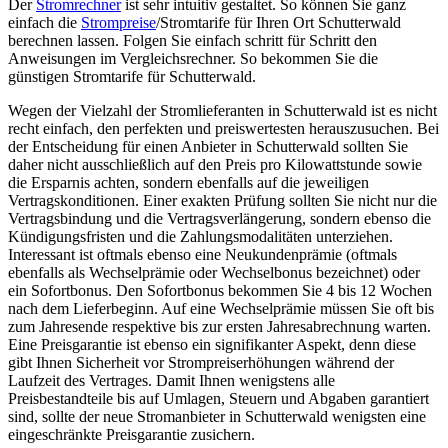
Der
Stromrechner
ist sehr intuitiv gestaltet. So können Sie ganz
einfach die
Strompreise
/Stromtarife für Ihren Ort Schutterwald
berechnen lassen. Folgen Sie einfach schritt für Schritt den
Anweisungen im Vergleichsrechner. So bekommen Sie die
günstigen Stromtarife für Schutterwald.
Wegen der Vielzahl der Stromlieferanten in Schutterwald ist es nicht
recht einfach, den perfekten und preiswertesten herauszusuchen. Bei
der Entscheidung für einen Anbieter in Schutterwald sollten Sie
daher nicht ausschließlich auf den Preis pro Kilowattstunde sowie
die Ersparnis achten, sondern ebenfalls auf die jeweiligen
Vertragskonditionen. Einer exakten Prüfung sollten Sie nicht nur die
Vertragsbindung und die Vertragsverlängerung, sondern ebenso die
Kündigungsfristen und die Zahlungsmodalitäten unterziehen.
Interessant ist oftmals ebenso eine Neukundenprämie (oftmals
ebenfalls als Wechselprämie oder Wechselbonus bezeichnet) oder
ein Sofortbonus. Den Sofortbonus bekommen Sie 4 bis 12 Wochen
nach dem Lieferbeginn. Auf eine Wechselprämie müssen Sie oft bis
zum Jahresende respektive bis zur ersten Jahresabrechnung warten.
Eine Preisgarantie ist ebenso ein signifikanter Aspekt, denn diese
gibt Ihnen Sicherheit vor Strompreiserhöhungen während der
Laufzeit des Vertrages. Damit Ihnen wenigstens alle
Preisbestandteile bis auf Umlagen, Steuern und Abgaben garantiert
sind, sollte der neue Stromanbieter in Schutterwald wenigsten eine
eingeschränkte Preisgarantie zusichern.