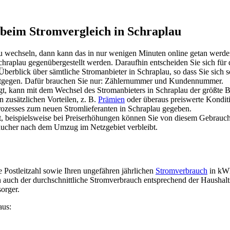
 beim Stromvergleich in Schraplau
u wechseln, dann kann das in nur wenigen Minuten online getan werde
chraplau gegenübergestellt werden. Daraufhin entscheiden Sie sich für
berblick über sämtliche Stromanbieter in Schraplau, so dass Sie sich 
 entgegen. Dafür brauchen Sie nur: Zählernummer und Kundennummer.
gt, kann mit dem Wechsel des Stromanbieters in Schraplau der größte B
n zusätzlichen Vorteilen, z. B.
Prämien
oder überaus preiswerte Kondit
ozesses zum neuen Stromlieferanten in Schraplau gegeben.
t, beispielsweise bei Preiserhöhungen können Sie von diesem Gebrau
aucher nach dem Umzug im Netzgebiet verbleibt.
e Postleitzahl sowie Ihren ungefähren jährlichen
Stromverbrauch
in kWh
ann auch der durchschnittliche Stromverbrauch entsprechend der Hausha
orger.
aus: