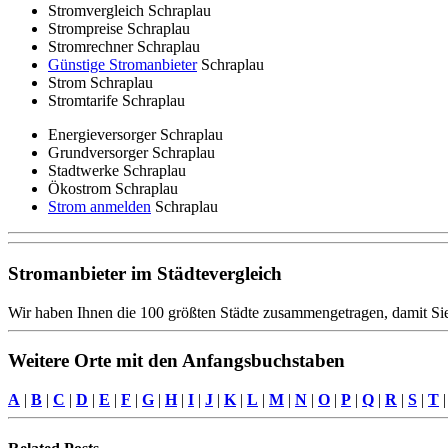
Stromvergleich Schraplau
Strompreise Schraplau
Stromrechner Schraplau
Günstige Stromanbieter
Schraplau
Strom Schraplau
Stromtarife Schraplau
Energieversorger Schraplau
Grundversorger Schraplau
Stadtwerke Schraplau
Ökostrom Schraplau
Strom anmelden
Schraplau
Stromanbieter im Städtevergleich
Wir haben Ihnen die 100 größten Städte zusammengetragen, damit Sie
Weitere Orte mit den Anfangsbuchstaben
A
|
B
|
C
|
D
|
E
|
F
|
G
|
H
|
I
|
J
|
K
|
L
|
M
|
N
|
O
|
P
|
Q
|
R
|
S
|
T