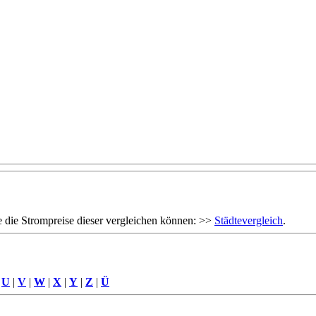
 die Strompreise dieser vergleichen können: >>
Städtevergleich
.
|
U
|
V
|
W
|
X
|
Y
|
Z
|
Ü