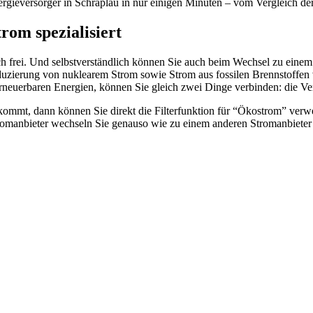
gieversorger in Schraplau in nur einigen Minuten – vom Vergleich de
rom spezialisiert
h frei. Und selbstverständlich können Sie auch beim Wechsel zu einem
uzierung von nuklearem Strom sowie Strom aus fossilen Brennstoffen v
erneuerbaren Energien, können Sie gleich zwei Dinge verbinden: die 
ommt, dann können Sie direkt die Filterfunktion für “Ökostrom” verwe
romanbieter wechseln Sie genauso wie zu einem anderen Stromanbiete