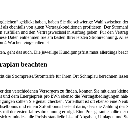
rgleichen” geklickt haben, haben Sie die schwierige Wahl zwischen den 
f als ebenfalls von guten Vertragskonditionen profitieren. Der Stroma
n ausfüllen und den Vertragswechsel in Auftrag geben. Für den Vertr
Diese Daten entnehmen Sie am besten Ihrer letzten Stromrechnung. Alle
on 4 Wochen eingehalten ist.
en, geht das auch. Die jeweilige Kündigungsfrist muss allerdings beac
hraplau beachten
 leicht die Strompreise/Stromtarife für Ihren Ort Schraplau berechnen 
ter den verschiedenen Versorgern zu finden, können Sie mit einer klei
is und dem Energiepreis pro kWh ebenso die Vertragsbedingungen näher
ngungen sollten Sie genau checken. Vorteilhaft ist oft ebenso eine N
selbonus und einem Sofortbonus besteht darin, dass die Zahlung des S
t der ersten Jahresabrechnung erfolgt. Eine Preisgarantie sollte der 
sich zumindest alle Preisbestandteile bis auf Abgaben, Umlagen und Ste