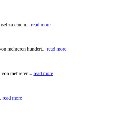
sel zu einem...
read more
von mehreren hundert...
read more
l von mehreren...
read more
..
read more