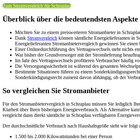
Zum Stromvergleich für Schraplau
Überblick über die bedeutendsten Aspekte
Möchten Sie zu einem preiswerteren Stromanbieter in Schrapla
Dank
Stromvergleich
können sämtliche Energielieferanten in S
Energielieferanten Stromanbietervergleich gewinnen Sie einen Ü
Einer Onlinedurchführung des Vertragswechsels steht nichts
War bisher der Grundversorger mit der Stromlieferung beauftra
Im Jahr des Vertragswechsels profitieren Verbraucher häufig vo
Die Versorgungssicherheit ist während des gesamten Wechselpr
Bestimmte Situationen führen zu einem Sonderkündigungsrech
Sonderkündigungsrecht zumeist davon abhängig, ob der Verbr
So vergleichen Sie Stromanbieter
Für den Stromanbietervergleich in Schraplau müssen Sie lediglich Ihr
Klarheit über Ihren bisherigen Energieverbrauch. Als Alternative k
vergleicht dann direkt sämtliche in Schraplau verfügbaren Energievers
Der durchschnittliche Verbrauch nach Haushaltsgröße sieht wie folgt 
1.500 bis 2.000 Kilowattstunden bei einer Person