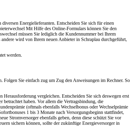
diversen Energielieferanten. Entscheiden Sie sich für einen
nbieterwechsel Mit Hilfe des Online-Formulars können Sie den
agswechsel müssen Sie lediglich die Kundennummer bei Ihrem
s andere wird von Ihrem neuen Anbieter in Schraplau durchgeführt,
htet werden.
lassen. Folgen Sie einfach zug um Zug den Anweisungen im Rechner. So
nen Herausforderung vergleichen. Entscheiden Sie sich deswegen erst
 betrachtet haben. Vor allem die Vertragsbindung, die
eukundenprämie (oftmals ebenfalls Wechselbonus oder Wechselprämie
ofortbonuses 1 bis 3 Monate nach Versorgungsbeginn stattfindet,
neue Stromversorger ebenfalls geben, denn diese schützt Sie vor
uern sichern können, sollte der zukünftige Energieversorger in