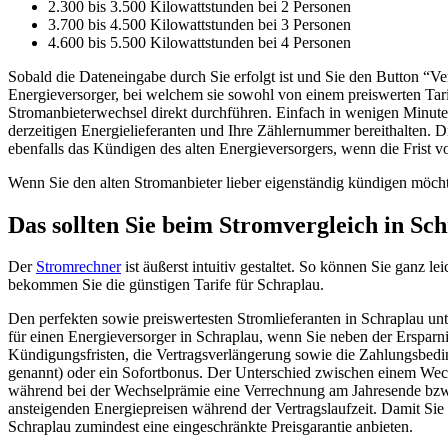
2.300 bis 3.500 Kilowattstunden bei 2 Personen
3.700 bis 4.500 Kilowattstunden bei 3 Personen
4.600 bis 5.500 Kilowattstunden bei 4 Personen
Sobald die Dateneingabe durch Sie erfolgt ist und Sie den Button “Ve
Energieversorger, bei welchem sie sowohl von einem preiswerten Tari
Stromanbieterwechsel direkt durchführen. Einfach in wenigen Minute
derzeitigen Energielieferanten und Ihre Zählernummer bereithalten. 
ebenfalls das Kündigen des alten Energieversorgers, wenn die Frist v
Wenn Sie den alten Stromanbieter lieber eigenständig kündigen möcht
Das sollten Sie beim Stromvergleich in Sc
Der
Stromrechner
ist äußerst intuitiv gestaltet. So können Sie ganz
bekommen Sie die günstigen Tarife für Schraplau.
Den perfekten sowie preiswertesten Stromlieferanten in Schraplau un
für einen Energieversorger in Schraplau, wenn Sie neben der Ersparn
Kündigungsfristen, die Vertragsverlängerung sowie die Zahlungsbedi
genannt) oder ein Sofortbonus. Der Unterschied zwischen einem Wech
während bei der Wechselprämie eine Verrechnung am Jahresende bzw. mi
ansteigenden Energiepreisen während der Vertragslaufzeit. Damit Sie 
Schraplau zumindest eine eingeschränkte Preisgarantie anbieten.