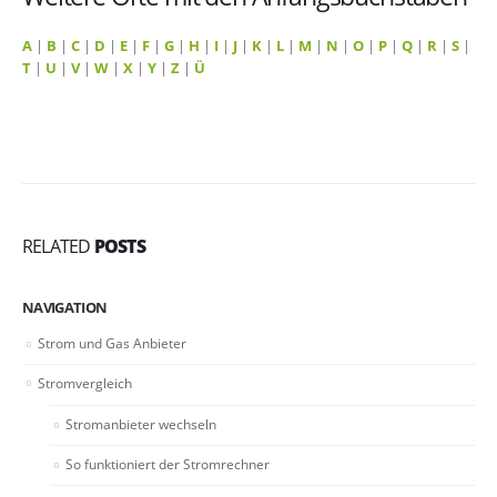
A
|
B
|
C
|
D
|
E
|
F
|
G
|
H
|
I
|
J
|
K
|
L
|
M
|
N
|
O
|
P
|
Q
|
R
|
S
|
T
|
U
|
V
|
W
|
X
|
Y
|
Z
|
Ü
RELATED
POSTS
NAVIGATION
Strom und Gas Anbieter
Stromvergleich
Stromanbieter wechseln
So funktioniert der Stromrechner