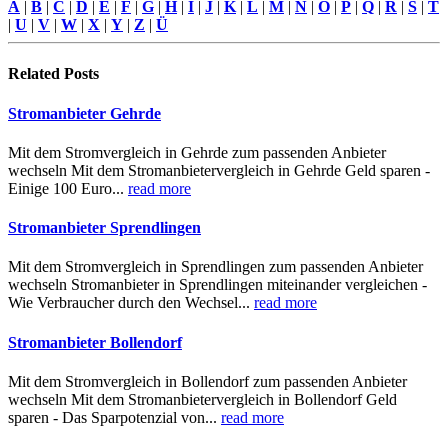
A
|
B
|
C
|
D
|
E
|
F
|
G
|
H
|
I
|
J
|
K
|
L
|
M
|
N
|
O
|
P
|
Q
|
R
|
S
|
T
|
U
|
V
|
W
|
X
|
Y
|
Z
|
Ü
Related
Posts
Stromanbieter Gehrde
Mit dem Stromvergleich in Gehrde zum passenden Anbieter
wechseln Mit dem Stromanbietervergleich in Gehrde Geld sparen -
Einige 100 Euro...
read more
Stromanbieter Sprendlingen
Mit dem Stromvergleich in Sprendlingen zum passenden Anbieter
wechseln Stromanbieter in Sprendlingen miteinander vergleichen -
Wie Verbraucher durch den Wechsel...
read more
Stromanbieter Bollendorf
Mit dem Stromvergleich in Bollendorf zum passenden Anbieter
wechseln Mit dem Stromanbietervergleich in Bollendorf Geld
sparen - Das Sparpotenzial von...
read more