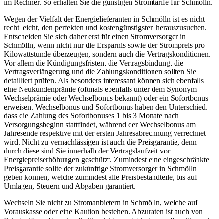
im Rechner. So erhalten Sie die günstigen Stromtarife für Schmölln.
Wegen der Vielfalt der Energielieferanten in Schmölln ist es nicht
recht leicht, den perfekten und kostengünstigsten herauszusuchen.
Entscheiden Sie sich daher erst für einen Stromversorger in
Schmölln, wenn nicht nur die Ersparnis sowie der Strompreis pro
Kilowattstunde überzeugen, sondern auch die Vertragskonditionen.
Vor allem die Kündigungsfristen, die Vertragsbindung, die
Vertragsverlängerung und die Zahlungskonditionen sollten Sie
detailliert prüfen. Als besonders interessant können sich ebenfalls
eine Neukundenprämie (oftmals ebenfalls unter dem Synonym
Wechselprämie oder Wechselbonus bekannt) oder ein Sofortbonus
erweisen. Wechselbonus und Sofortbonus haben den Unterschied,
dass die Zahlung des Sofortbonuses 1 bis 3 Monate nach
Versorgungsbeginn stattfindet, während der Wechselbonus am
Jahresende respektive mit der ersten Jahresabrechnung verrechnet
wird. Nicht zu vernachlässigen ist auch die Preisgarantie, denn
durch diese sind Sie innerhalb der Vertragslaufzeit vor
Energiepreiserhöhungen geschützt. Zumindest eine eingeschränkte
Preisgarantie sollte der zukünftige Stromversorger in Schmölln
geben können, welche zumindest alle Preisbestandteile, bis auf
Umlagen, Steuern und Abgaben garantiert.
Wechseln Sie nicht zu Stromanbietern in Schmölln, welche auf
Vorauskasse oder eine Kaution bestehen. Abzuraten ist auch von