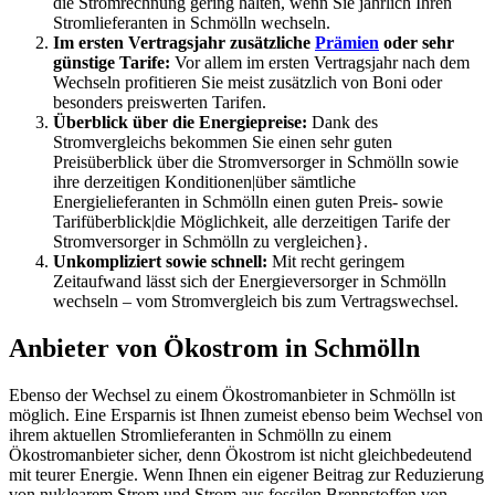
die Stromrechnung gering halten, wenn Sie jährlich Ihren
Stromlieferanten in Schmölln wechseln.
Im ersten Vertragsjahr zusätzliche
Prämien
oder sehr
günstige Tarife:
Vor allem im ersten Vertragsjahr nach dem
Wechseln profitieren Sie meist zusätzlich von Boni oder
besonders preiswerten Tarifen.
Überblick über die Energiepreise:
Dank des
Stromvergleichs bekommen Sie einen sehr guten
Preisüberblick über die Stromversorger in Schmölln sowie
ihre derzeitigen Konditionen|über sämtliche
Energielieferanten in Schmölln einen guten Preis- sowie
Tarifüberblick|die Möglichkeit, alle derzeitigen Tarife der
Stromversorger in Schmölln zu vergleichen}.
Unkompliziert sowie schnell:
Mit recht geringem
Zeitaufwand lässt sich der Energieversorger in Schmölln
wechseln – vom Stromvergleich bis zum Vertragswechsel.
Anbieter von Ökostrom in Schmölln
Ebenso der Wechsel zu einem Ökostromanbieter in Schmölln ist
möglich. Eine Ersparnis ist Ihnen zumeist ebenso beim Wechsel von
ihrem aktuellen Stromlieferanten in Schmölln zu einem
Ökostromanbieter sicher, denn Ökostrom ist nicht gleichbedeutend
mit teurer Energie. Wenn Ihnen ein eigener Beitrag zur Reduzierung
von nuklearem Strom und Strom aus fossilen Brennstoffen von