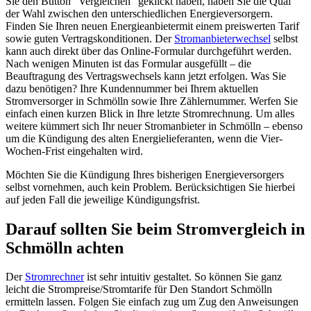
Sie den Button “Vergleichen” geklickt haben, haben Sie die Qual
der Wahl zwischen den unterschiedlichen Energieversorgern.
Finden Sie Ihren neuen Energieanbietermit einem preiswerten Tarif
sowie guten Vertragskonditionen. Der
Stromanbieterwechsel
selbst
kann auch direkt über das Online-Formular durchgeführt werden.
Nach wenigen Minuten ist das Formular ausgefüllt – die
Beauftragung des Vertragswechsels kann jetzt erfolgen. Was Sie
dazu benötigen? Ihre Kundennummer bei Ihrem aktuellen
Stromversorger in Schmölln sowie Ihre Zählernummer. Werfen Sie
einfach einen kurzen Blick in Ihre letzte Stromrechnung. Um alles
weitere kümmert sich Ihr neuer Stromanbieter in Schmölln – ebenso
um die Kündigung des alten Energielieferanten, wenn die Vier-
Wochen-Frist eingehalten wird.
Möchten Sie die Kündigung Ihres bisherigen Energieversorgers
selbst vornehmen, auch kein Problem. Berücksichtigen Sie hierbei
auf jeden Fall die jeweilige Kündigungsfrist.
Darauf sollten Sie beim Stromvergleich in
Schmölln achten
Der
Stromrechner
ist sehr intuitiv gestaltet. So können Sie ganz
leicht die Strompreise/Stromtarife für Den Standort Schmölln
ermitteln lassen. Folgen Sie einfach zug um Zug den Anweisungen