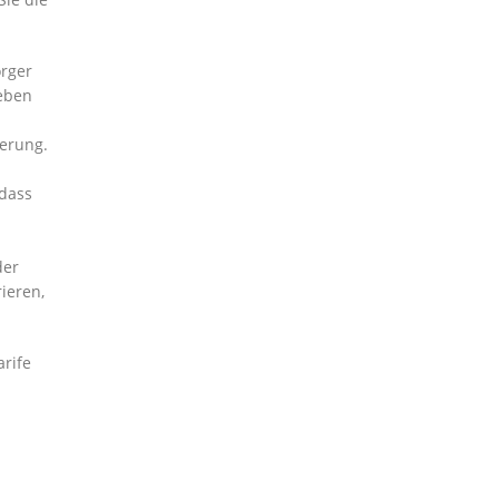
orger
neben
gerung.
dass
der
ieren,
arife