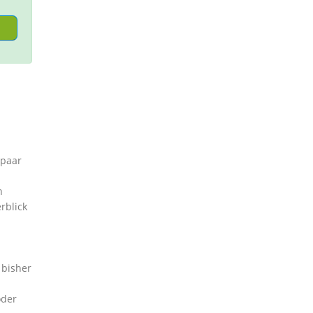
 paar
n
rblick
 bisher
der