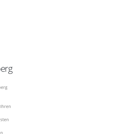
berg
berg
 Ihren
rsten
in