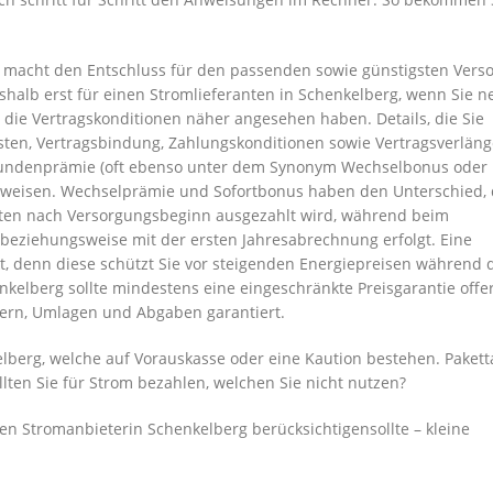
rg macht den Entschluss für den passenden sowie günstigsten Vers
eshalb erst für einen Stromlieferanten in Schenkelberg, wenn Sie 
die Vertragskonditionen näher angesehen haben. Details, die Sie
sten, Vertragsbindung, Zahlungskonditionen sowie Vertragsverlän
eukundenprämie (oft ebenso unter dem Synonym Wechselbonus oder
rweisen. Wechselprämie und Sofortbonus haben den Unterschied, 
aten nach Versorgungsbeginn ausgezahlt wird, während beim
eziehungsweise mit der ersten Jahresabrechnung erfolgt. Eine
ekt, denn diese schützt Sie vor steigenden Energiepreisen während 
nkelberg sollte mindestens eine eingeschränkte Preisgarantie offer
euern, Umlagen und Abgaben garantiert.
lberg, welche auf Vorauskasse oder eine Kaution bestehen. Pakett
lten Sie für Strom bezahlen, welchen Sie nicht nutzen?
n Stromanbieterin Schenkelberg berücksichtigensollte – kleine