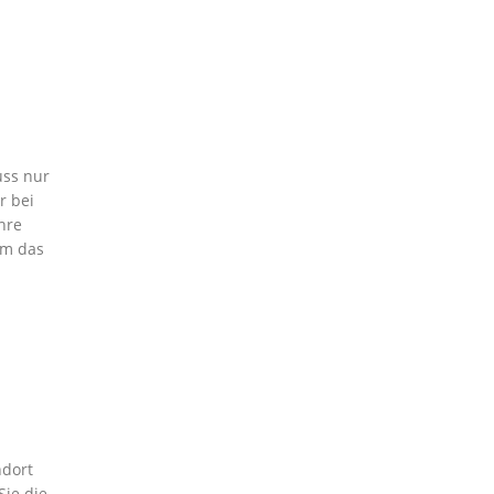
uss nur
r bei
hre
um das
ndort
Sie die