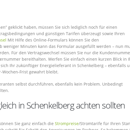
en” geklickt haben, müssen Sie sich lediglich noch für einen
ertragsbedingungen und günstigen Tarifen überzeugt sowie Ihren
sel
Mit Hilfe des Online-Formulars können Sie den
lb weniger Minuten kann das Formular ausgefüllt werden – nun m
erden. Für den Vertragswechsel müssen Sie nur die Kundennumme
ernummer bereithalten. Werfen Sie einfach einen kurzen Blick in I
ich Ihr zukünftiger Energielieferant in Schenkelberg – ebenfalls 
r-Wochen-Frist gewahrt bleibt.
eranten selbst durchführen, ebenfalls kein Problem. Unbedingt
lten.
eich in Schenkelberg achten sollten
 können Sie ganz einfach die
Strompreise
/Stromtarife für Ihren Sta
ch schritt für Schritt den Anweisungen im Rechner. So bekommen 