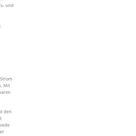
is- und
g
 Strom
. Mit
baren
kt den
t
hiede
er