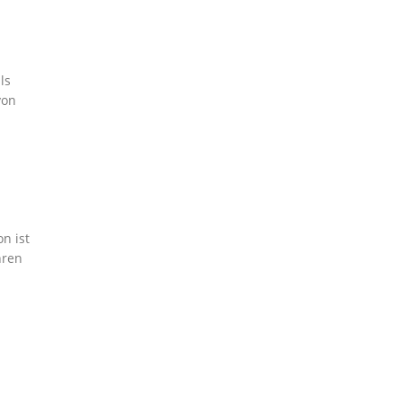
ls
von
n ist
hren