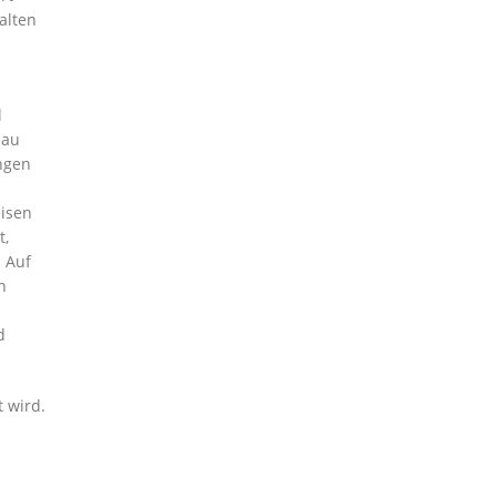
alten
l
nau
ngen
isen
t,
 Auf
n
d
 wird.