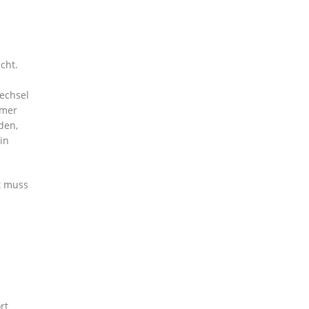
cht.
echsel
mmer
den,
in
t muss
rt