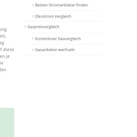
Besten Stromanbieter finden
Ökostrom Vergleich
Gaspreisvergleich
hung
ahl.
Kostenloser Gasvergleich
eg
f diese
Gasanbieter wechseln
en je
ie
den