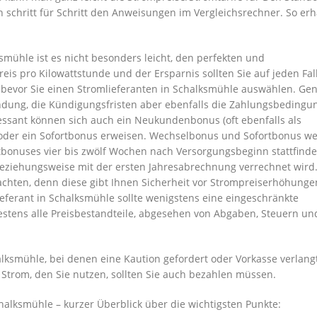
h schritt für Schritt den Anweisungen im Vergleichsrechner. So erh
mühle ist es nicht besonders leicht, den perfekten und
is pro Kilowattstunde und der Ersparnis sollten Sie auf jeden Fal
, bevor Sie einen Stromlieferanten in Schalksmühle auswählen. Ge
indung, die Kündigungsfristen aber ebenfalls die Zahlungsbedingu
essant können sich auch ein Neukundenbonus (oft ebenfalls als
der ein Sofortbonus erweisen. Wechselbonus und Sofortbonus we
tbonuses vier bis zwölf Wochen nach Versorgungsbeginn stattfinde
iehungsweise mit der ersten Jahresabrechnung verrechnet wird.
 achten, denn diese gibt Ihnen Sicherheit vor Strompreiserhöhunge
ieferant in Schalksmühle sollte wenigstens eine eingeschränkte
estens alle Preisbestandteile, abgesehen von Abgaben, Steuern un
ksmühle, bei denen eine Kaution gefordert oder Vorkasse verlangt
n Strom, den Sie nutzen, sollten Sie auch bezahlen müssen.
halksmühle – kurzer Überblick über die wichtigsten Punkte: