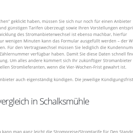
hen” geklickt haben, müssen Sie sich nur noch für einen Anbieter
und günstigen Tarifen überzeugt sowie Ihren Vorstellungen entspri
wicklung des Stromanbieterwechsel ist ebenso machbar, hierfür
nur wenigen Minuten kann das Formular ausgefüllt werden – der W
den. Für den Vertragswechsel müssen Sie lediglich die Kundennu
 Zählernummer verfügbar haben. Damit Sie diese Daten schnell fin
hnung. Um alles andere kümmert sich Ihr zukünftiger Stromanbieter 
len Stromlieferanten, wenn die Vier-Wochen-Frist gewahrt ist.
Anbieter auch eigenständig kündigen. Die jeweilige Kündigungsfris
vergleich in Schalksmühle
 So kann man ganz leicht die Strompreise/Stromtarife für Den Stando