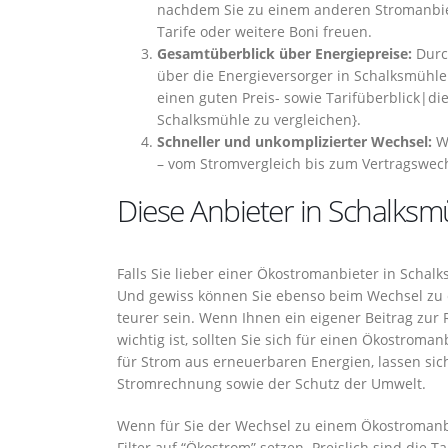
nachdem Sie zu einem anderen Stromanbiet
Tarife oder weitere Boni freuen.
Gesamtüberblick über Energiepreise:
Durc
über die Energieversorger in Schalksmühle 
einen guten Preis- sowie Tarifüberblick|die
Schalksmühle zu vergleichen}.
Schneller und unkomplizierter Wechsel:
We
– vom Stromvergleich bis zum Vertragswech
Diese Anbieter in Schalksmü
Falls Sie lieber einer Ökostromanbieter in Scha
Und gewiss können Sie ebenso beim Wechsel zu 
teurer sein. Wenn Ihnen ein eigener Beitrag zu
wichtig ist, sollten Sie sich für einen Ökostrom
für Strom aus erneuerbaren Energien, lassen sic
Stromrechnung sowie der Schutz der Umwelt.
Wenn für Sie der Wechsel zu einem Ökostromanbie
Filter auf “Ökostrom” setzen. Preislich sind die