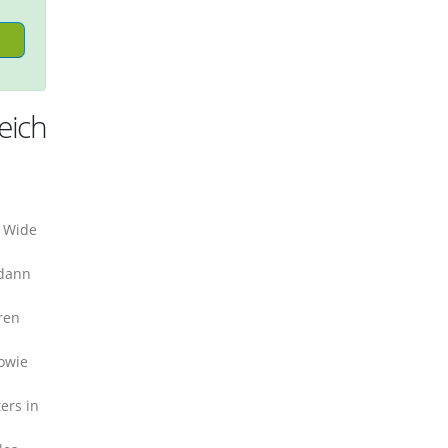
eich
d Wide
 dann
ren
owie
ers in