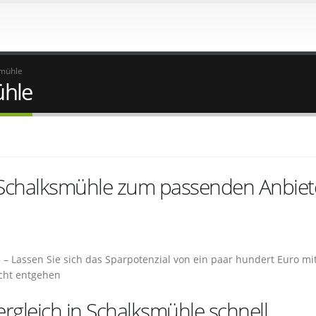
smühle
ühle
 Schalksmühle zum passenden Anbiet
 – Lassen Sie sich das Sparpotenzial von ein paar hundert Euro mi
cht entgehen
gleich in Schalksmühle schnell