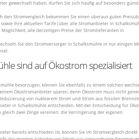
er gewechselt haben, dürfen Sie sich häufig auf besonders günst
h den Stromvergleich bekommen Sie einen überaus guten Preisübe
sowie ihre aktuellen Tarife|über alle Stromanbieter in Schalksmü
 Möglichkeit, alle derzeitigen Preise der Stromlieferanten in
chseln Sie den Stromversorger in Schalksmühle in nur einigen M
sel.
hle sind auf Ökostrom spezialisiert
lksmühle bevorzugen, können Sie ebenfalls zu einem solchen wechse
einem Ökostromanbieter sparen, denn Ökostrom muss nicht gener
r Reduzierung von nuklearem Strom und Strom aus fossilen Brennst
anbieter in Schalksmühle entscheiden. Mit der Entscheidung für Öko
h gleich zwei Dinge vereinen: die Verringerung der eigenen
ter bereits entschieden ist, können Sie im Stromvergleich direkt
 Tarife der meisten Anbieter von Strom aus erneuerbaren Energien m