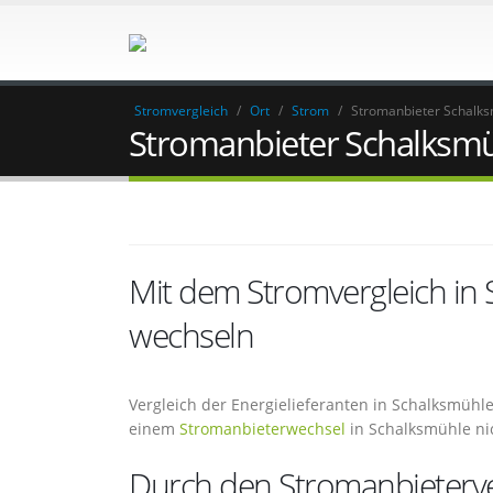
Stromvergleich
/
Ort
/
Strom
/
Stromanbieter Schalk
Stromanbieter Schalksm
Mit dem Stromvergleich in
wechseln
Vergleich der Energielieferanten in Schalksmühle
einem
Stromanbieterwechsel
in Schalksmühle ni
Durch den Stromanbieterver