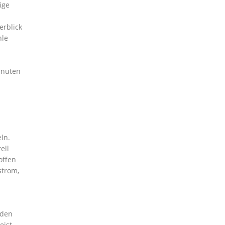
ige
rblick
hle
inuten
ln.
ell
offen
strom,
 den
eist