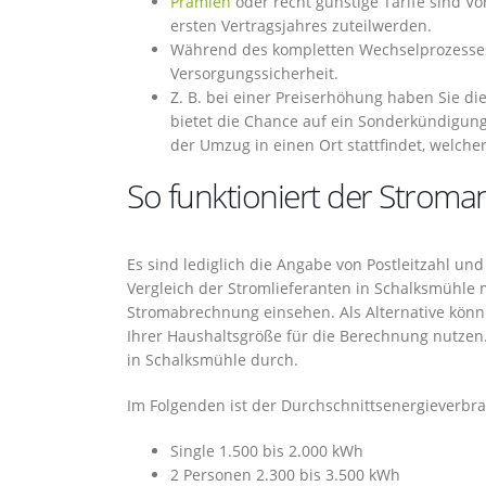
Prämien
oder recht günstige Tarife sind V
ersten Vertragsjahres zuteilwerden.
Während des kompletten Wechselprozesses
Versorgungssicherheit.
Z. B. bei einer Preiserhöhung haben Sie d
bietet die Chance auf ein Sonderkündigun
der Umzug in einen Ort stattfindet, welche
So funktioniert der Stroman
Es sind lediglich die Angabe von Postleitzahl un
Vergleich der Stromlieferanten in Schalksmühle 
Stromabrechnung einsehen. Als Alternative könn
Ihrer Haushaltsgröße für die Berechnung nutzen
in Schalksmühle durch.
Im Folgenden ist der Durchschnittsenergieverbr
Single 1.500 bis 2.000 kWh
2 Personen 2.300 bis 3.500 kWh