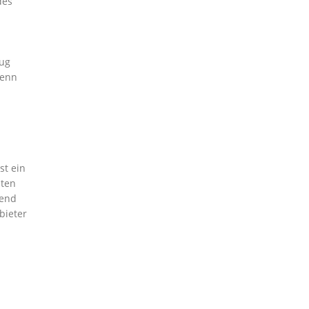
des
zug
wenn
st ein
zten
hend
bieter