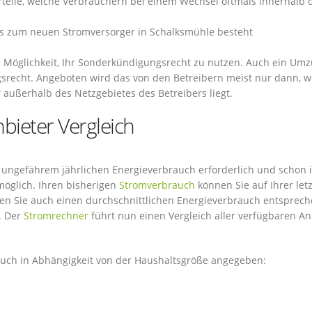
orteile, welche Verbrauchern bei einem Wechsel oftmals innerhalb 
 zum neuen Stromversorger in Schalksmühle besteht
ie Möglichkeit, Ihr Sonderkündigungsrecht zu nutzen. Auch ein Um
gsrecht. Angeboten wird das von den Betreibern meist nur dann, 
r außerhalb des Netzgebietes des Betreibers liegt.
bieter Vergleich
d ungefährem jährlichen Energieverbrauch erforderlich und schon i
möglich. Ihren bisherigen
Stromverbrauch
können Sie auf Ihrer let
en Sie auch einen durchschnittlichen Energieverbrauch entsprec
. Der
Stromrechner
führt nun einen Vergleich aller verfügbaren An
auch in Abhängigkeit von der Haushaltsgröße angegeben: