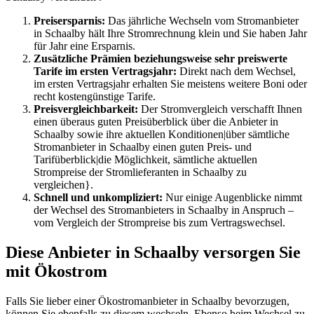
Preisersparnis:
Das jährliche Wechseln vom Stromanbieter
in Schaalby hält Ihre Stromrechnung klein und Sie haben Jahr
für Jahr eine Ersparnis.
Zusätzliche Prämien beziehungsweise sehr preiswerte
Tarife im ersten Vertragsjahr:
Direkt nach dem Wechsel,
im ersten Vertragsjahr erhalten Sie meistens weitere Boni oder
recht kostengünstige Tarife.
Preisvergleichbarkeit:
Der Stromvergleich verschafft Ihnen
einen überaus guten Preisüberblick über die Anbieter in
Schaalby sowie ihre aktuellen Konditionen|über sämtliche
Stromanbieter in Schaalby einen guten Preis- und
Tarifüberblick|die Möglichkeit, sämtliche aktuellen
Strompreise der Stromlieferanten in Schaalby zu
vergleichen}.
Schnell und unkompliziert:
Nur einige Augenblicke nimmt
der Wechsel des Stromanbieters in Schaalby in Anspruch –
vom Vergleich der Strompreise bis zum Vertragswechsel.
Diese Anbieter in Schaalby versorgen Sie
mit Ökostrom
Falls Sie lieber einer Ökostromanbieter in Schaalby bevorzugen,
können Sie ebenfalls zu diesem wechseln. Ebenso beim Wechsel zu