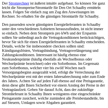
Der
Stromrechner
ist äußerst intuitiv aufgebaut. So können Sie ganz
leicht die Strompreise/Stromtarife für Den Ort Schaalby ermitteln
lassen. Folgen Sie einfach zug um Zug den Anweisungen im
Rechner. So erhalten Sie die günstigen Stromtarife für Schaalby.
Den passenden sowie günstigsten Energielieferanten in Schaalby
unter den verschiedenen Anbietern herauszufinden, ist nicht immer
so einfach. Neben dem Strompreis pro kWh und der Ersparnis
sollten Sie unbedingt auch die Vertragskonditionen berücksichtigen,
bevor Sie sich für einen Energielieferanten in Schaalby entscheiden.
Details, welche Sie insbesondere checken sollten sind:
Kündigungsfristen, Vertragsbindung, Vertragsverlängerung und
Zahlungskonditionen. Interessant ist häufig ebenso eine
Neukundenprämie (häufig ebenfalls als Wechselbonus oder
Wechselprämie bezeichnet) oder ein Sofortbonus. Im Gegensatz
zum Sofortbonus, welcher vier bis zwölf Wochen nach
Versorgungsbeginn ausgezahlt wird, erfolgt die Verrechnung der
Wechselprämie erst mit der ersten Jahresabrechnung oder zum Ende
des Jahres. Achten Sie auf jeden Fall ebenso auf eine Preisgarantie,
denn diese gibt Ihnen Sicherheit vor einem Anstieg der Preise in der
Vertragslaufzeit. Geben Sie darauf Acht, dass der zukünftige
Stromlieferant in Schaalby Ihnen wenigstens eine eingeschränkte
Preisgarantie zusichert, welche zumindest alle Preisbestandteile, bis
auf Steuern, Umlagen sowie Abgaben garantiert.