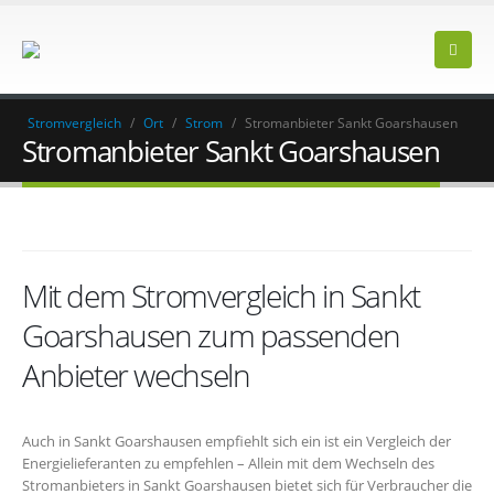
Stromvergleich
/
Ort
/
Strom
/
Stromanbieter Sankt Goarshausen
Stromanbieter Sankt Goarshausen
Mit dem Stromvergleich in Sankt
Goarshausen zum passenden
Anbieter wechseln
Auch in Sankt Goarshausen empfiehlt sich ein ist ein Vergleich der
Energielieferanten zu empfehlen – Allein mit dem Wechseln des
Stromanbieters in Sankt Goarshausen bietet sich für Verbraucher die