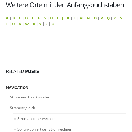
Weitere Orte mit den Anfangsbuchstaben
A
|
B
|
C
|
D
|
E
|
F
|
G
|
H
|
I
|
J
|
K
|
L
|
M
|
N
|
O
|
P
|
Q
|
R
|
S
|
T
|
U
|
V
|
W
|
X
|
Y
|
Z
|
Ü
RELATED
POSTS
NAVIGATION
Strom und Gas Anbieter
Stromvergleich
Stromanbieter wechseln
So funktioniert der Stromrechner