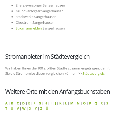
Energieversorger Sangerhausen
Grundversorger Sangerhausen
Stadtwerke Sangerhausen
Ökostrom Sangerhausen
Strom anmelden
Sangerhausen
Stromanbieter im Städtevergleich
Wir haben Ihnen die 100 größten Städte zusammengetragen, damit
Sie die Strompreise dieser vergleichen können: >>
Städtevergleich
.
Weitere Orte mit den Anfangsbuchstaben
A
|
B
|
C
|
D
|
E
|
F
|
G
|
H
|
I
|
J
|
K
|
L
|
M
|
N
|
O
|
P
|
Q
|
R
|
S
|
T
|
U
|
V
|
W
|
X
|
Y
|
Z
|
Ü