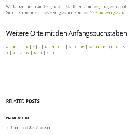
Wir haben Ihnen die 100 größten Städte zusammengetragen, damit
Sie die Strompreise dieser vergleichen können: >>
Städtevergleich
.
Weitere Orte mit den Anfangsbuchstaben
A
|
B
|
C
|
D
|
E
|
F
|
G
|
H
|
I
|
J
|
K
|
L
|
M
|
N
|
O
|
P
|
Q
|
R
|
S
|
T
|
U
|
V
|
W
|
X
|
Y
|
Z
|
Ü
RELATED
POSTS
NAVIGATION
Strom und Gas Anbieter