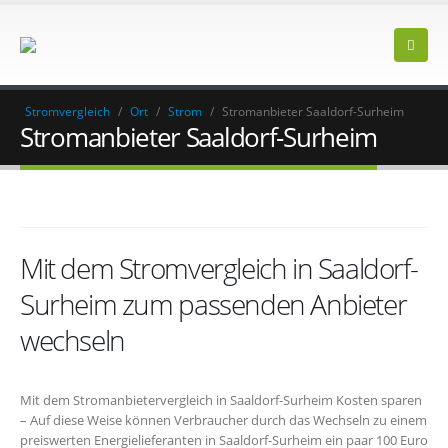
Stromvergleich
/
Ort
/
Strom
/
Stromanbieter Saaldorf-Surheim
Stromanbieter Saaldorf-Surheim
Mit dem Stromvergleich in Saaldorf-
Surheim zum passenden Anbieter
wechseln
Mit dem Stromanbietervergleich in Saaldorf-Surheim Kosten sparen
– Auf diese Weise können Verbraucher durch das Wechseln zu einem
preiswerten Energielieferanten in Saaldorf-Surheim ein paar 100 Euro