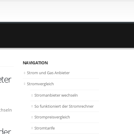
NAVIGATION
Strom und Gas Anbieter
ter
Stromvergleich
Stromanbieter wechseln
So funktioniert der Stromrechner
chseln
Strompreisvergleich
Stromtarife
der