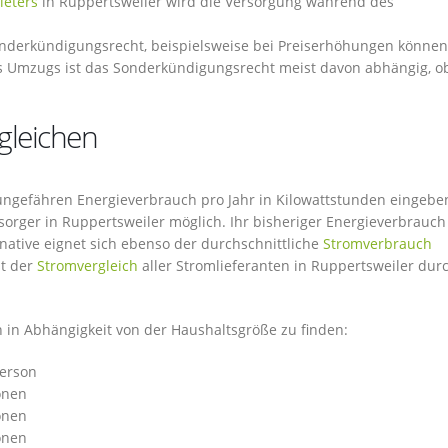
ieters
in Ruppertsweiler wird die Versorgung während des
nderkündigungsrecht, beispielsweise bei Preiserhöhungen können
Umzugs ist das Sonderkündigungsrecht meist davon abhängig, o
gleichen
n ungefähren Energieverbrauch pro Jahr in Kilowattstunden eingeb
orger in Ruppertsweiler möglich. Ihr bisheriger Energieverbrauch 
native eignet sich ebenso der durchschnittliche
Stromverbrauch
st der
Stromvergleich
aller Stromlieferanten in Ruppertsweiler dur
h in Abhängigkeit von der Haushaltsgröße zu finden:
Person
onen
onen
onen