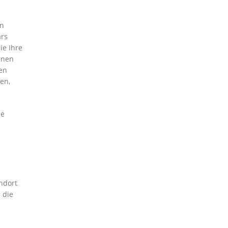
en
ars
ie Ihre
nnen
gen
en,
ie
andort
 die