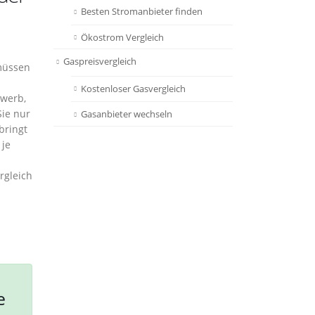
Besten Stromanbieter finden
Ökostrom Vergleich
Gaspreisvergleich
 müssen
Kostenloser Gasvergleich
ewerb,
Sie nur
Gasanbieter wechseln
bringt
 je
rgleich
e