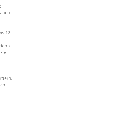
e
haben.
is 12
 denn
kte
rdern.
uch