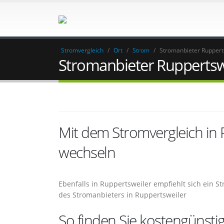
Stromvergleich
/
Ort
/
Strom
/
Stromanbieter Ruppert
Stromanbieter Ruppertsw
Mit dem Stromvergleich in
wechseln
Ebenfalls in Ruppertsweiler empfiehlt sich ein 
des Stromanbieters in Ruppertsweiler
So finden Sie kostengünsti