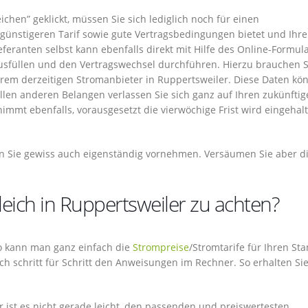
chen” geklickt, müssen Sie sich lediglich noch für einen
 günstigeren Tarif sowie gute Vertragsbedingungen bietet und Ihr
feranten selbst kann ebenfalls direkt mit Hilfe des Online-Formul
usfüllen und den Vertragswechsel durchführen. Hierzu brauchen S
m derzeitigen Stromanbieter in Ruppertsweiler. Diese Daten kö
llen anderen Belangen verlassen Sie sich ganz auf Ihren zukünfti
immt ebenfalls, vorausgesetzt die vierwöchige Frist wird eingehalt
n Sie gewiss auch eigenständig vornehmen. Versäumen Sie aber d
leich in Ruppertsweiler zu achten?
 So kann man ganz einfach die
Strompreise
/Stromtarife für Ihren St
ach schritt für Schritt den Anweisungen im Rechner. So erhalten Sie
r ist es nicht gerade leicht, den passenden und preiswertesten