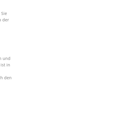
 Sie
b der
en und
ist in
ch den