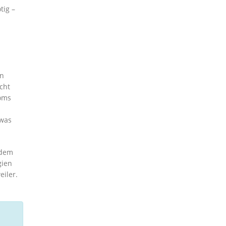
tig –
en
cht
roms
twas
 dem
gien
iler.