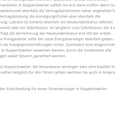
anbieter in Ruppertsweiler sollten Sie erst dann treffen, wenn Si
owattstunde ebenfalls die Vertragskonditionen näher angesehen 
ertragsbindung, die Kündigungsfristen aber ebenfalls die
ung. Lukrativ ist zumeist ebenfalls ein Neukundenbonus (oftmals
nnt) oder ein Sofortbonus. Im Vergleich zum Sofortbonus, der 4 b
rfolgt die Verrechnung des Neukundenbonus erst mit der ersten
 Preisgarantie sollte der neue Energieversorger ebenfalls geben,
it vor Energiepreiserhöhungen sicher. Zumindest eine eingeschrän
r in Ruppertsweiler vorweisen können, durch die mindestens alle
gen sowie Steuern, garantiert werden.
n Ruppertsweiler, die Vorauskasse verlangen oder eine Kaution fo
 sollten lediglich für den Strom zahlen, welchen Sie auch in Anspr
er Entscheidung für einen Stromversorger in Ruppertsweiler: