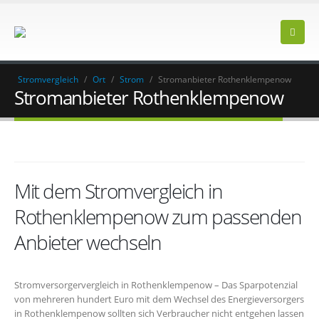
Stromvergleich
/
Ort
/
Strom
/
Stromanbieter Rothenklempenow
Stromanbieter Rothenklempenow
Mit dem Stromvergleich in
Rothenklempenow zum passenden
Anbieter wechseln
Stromversorgervergleich in Rothenklempenow – Das Sparpotenzial
von mehreren hundert Euro mit dem Wechsel des Energieversorgers
in Rothenklempenow sollten sich Verbraucher nicht entgehen lassen