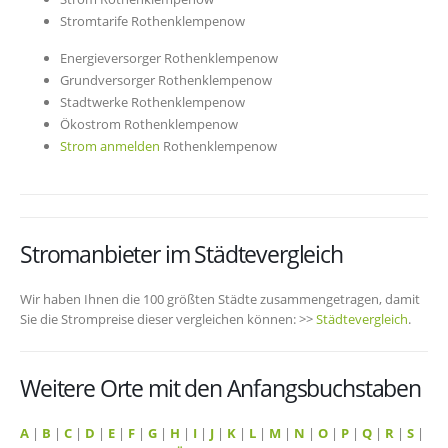
Stromtarife Rothenklempenow
Energieversorger Rothenklempenow
Grundversorger Rothenklempenow
Stadtwerke Rothenklempenow
Ökostrom Rothenklempenow
Strom anmelden
Rothenklempenow
Stromanbieter im Städtevergleich
Wir haben Ihnen die 100 größten Städte zusammengetragen, damit
Sie die Strompreise dieser vergleichen können: >>
Städtevergleich
.
Weitere Orte mit den Anfangsbuchstaben
A
|
B
|
C
|
D
|
E
|
F
|
G
|
H
|
I
|
J
|
K
|
L
|
M
|
N
|
O
|
P
|
Q
|
R
|
S
|