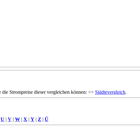
 die Strompreise dieser vergleichen können: >>
Städtevergleich
.
|
U
|
V
|
W
|
X
|
Y
|
Z
|
Ü