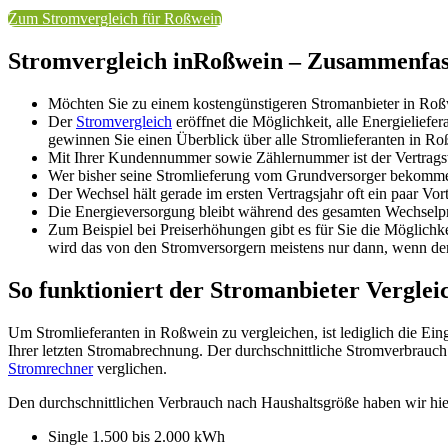
Zum Stromvergleich für Roßwein
Stromvergleich inRoßwein – Zusammenfass
Möchten Sie zu einem kostengünstigeren Stromanbieter in Roß
Der
Stromvergleich
eröffnet die Möglichkeit, alle Energielief
gewinnen Sie einen Überblick über alle Stromlieferanten in Roß
Mit Ihrer Kundennummer sowie Zählernummer ist der Vertragsw
Wer bisher seine Stromlieferung vom Grundversorger bekommen 
Der Wechsel hält gerade im ersten Vertragsjahr oft ein paar Vor
Die Energieversorgung bleibt während des gesamten Wechselp
Zum Beispiel bei Preiserhöhungen gibt es für Sie die Möglic
wird das von den Stromversorgern meistens nur dann, wenn der 
So funktioniert der Stromanbieter Verglei
Um Stromlieferanten in Roßwein zu vergleichen, ist lediglich die Ein
Ihrer letzten Stromabrechnung. Der durchschnittliche Stromverbrauch
Stromrechner
verglichen.
Den durchschnittlichen Verbrauch nach Haushaltsgröße haben wir hier
Single 1.500 bis 2.000 kWh