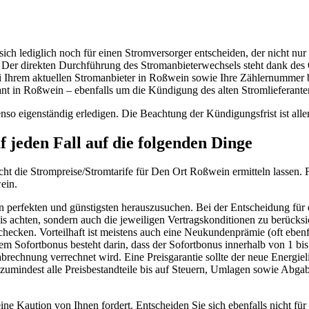
 lediglich noch für einen Stromversorger entscheiden, der nicht nur p
Der direkten Durchführung des Stromanbieterwechsels steht dank des 
Ihrem aktuellen Stromanbieter in Roßwein sowie Ihre Zählernummer bere
nt in Roßwein – ebenfalls um die Kündigung des alten Stromlieferante
so eigenständig erledigen. Die Beachtung der Kündigungsfrist ist alle
 jeden Fall auf die folgenden Dinge
eicht die Strompreise/Stromtarife für Den Ort Roßwein ermitteln lassen
ein.
en perfekten und günstigsten herauszusuchen. Bei der Entscheidung für 
is achten, sondern auch die jeweiligen Vertragskonditionen zu berücksi
checken. Vorteilhaft ist meistens auch eine Neukundenprämie (oft eben
m Sofortbonus besteht darin, dass der Sofortbonus innerhalb von 1 b
echnung verrechnet wird. Eine Preisgarantie sollte der neue Energieli
umindest alle Preisbestandteile bis auf Steuern, Umlagen sowie Abgaben
e Kaution von Ihnen fordert. Entscheiden Sie sich ebenfalls nicht für