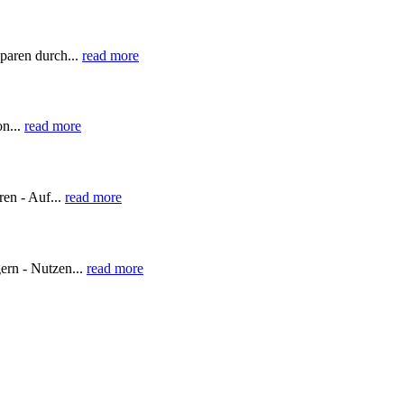
paren durch...
read more
on...
read more
en - Auf...
read more
ern - Nutzen...
read more