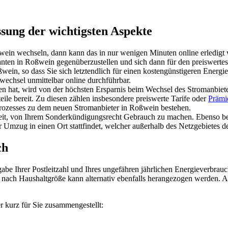
ung der wichtigsten Aspekte
wein wechseln, dann kann das in nur wenigen Minuten online erledigt
eranten in Roßwein gegenüberzustellen und sich dann für den preiswerte
wein, so dass Sie sich letztendlich für einen kostengünstigeren Energ
echsel unmittelbar online durchführbar.
hat, wird von der höchsten Ersparnis beim Wechsel des Stromanbieter
teile bereit. Zu diesen zählen insbesondere preiswerte Tarife oder
Prämi
rozesses zu dem neuen Stromanbieter in Roßwein bestehen.
hkeit, von Ihrem Sonderkündigungsrecht Gebrauch zu machen. Ebenso 
Umzug in einen Ort stattfindet, welcher außerhalb des Netzgebietes des
ch
gabe Ihrer Postleitzahl und Ihres ungefähren jährlichen Energieverbrau
 nach Haushaltgröße kann alternativ ebenfalls herangezogen werden. A
 kurz für Sie zusammengestellt: