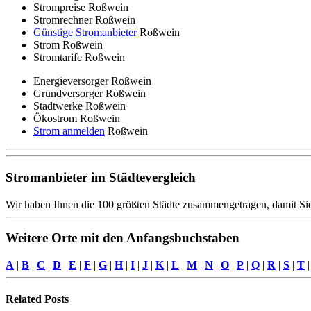
Strompreise Roßwein
Stromrechner Roßwein
Günstige Stromanbieter
Roßwein
Strom Roßwein
Stromtarife Roßwein
Energieversorger Roßwein
Grundversorger Roßwein
Stadtwerke Roßwein
Ökostrom Roßwein
Strom anmelden
Roßwein
Stromanbieter im Städtevergleich
Wir haben Ihnen die 100 größten Städte zusammengetragen, damit Sie
Weitere Orte mit den Anfangsbuchstaben
A
|
B
|
C
|
D
|
E
|
F
|
G
|
H
|
I
|
J
|
K
|
L
|
M
|
N
|
O
|
P
|
Q
|
R
|
S
|
T
Related
Posts