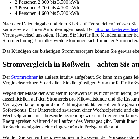
2 Personen 2.300 bis 3.500 kWh
3 Personen 3.700 bis 4.500 kWh
4 Personen 4.600 bis 5.500 kWh
Nach der Dateneingabe und dem Klick auf “Vergleichen”müssen Sie sich
kann sowie zu Ihren Anforderungen passt. Der
Stromanbieterwechsel
Vertragswechsel anstoßen. Halten Sie hierfür Ihre Kundennummer bei 
Stromrechnung. Um alles weitere kümmert sich Ihr neuer Stromliefera
Das Kündigen des bisherigen Stromversorgers können Sie gewiss eben
Stromvergleich in Roßwein – achten Sie auf
Der
Stromrechner
ist äußerst intuitiv aufgebaut. So kann man ganz l
Vergleichsrechner. So erhalten Sie die günstigen Stromtarife für Roßw
Wegen der Masse der Anbieter in Roßwein ist es nicht recht leicht, d
ausschließlich auf den Strompreis pro Kilowattstunde und die Ersparn
Vertragsverlängerung und die Zahlungsmodalitäten sollten Sie genau 
Sofortbonus. Der Unterschied zwischen einer Wechselprämie und eine
Wechselprämie am Jahresende beziehungsweise mit der ersten Jahresabr
Energiepreisen während der Laufzeit des Vertrages gibt. Damit Ihnen z
Roßwein wenigstens eine eingeschränkte Preisgarantie gibt.
Wählen Sie keinen Energieversorger in Roßwein, der Vorkasse oder ein