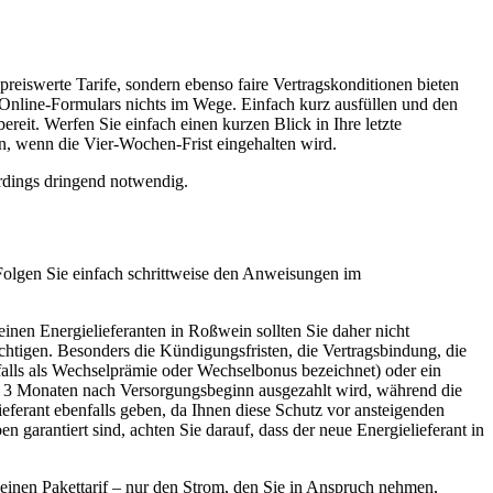
reiswerte Tarife, sondern ebenso faire Vertragskonditionen bieten
Online-Formulars nichts im Wege. Einfach kurz ausfüllen und den
it. Werfen Sie einfach einen kurzen Blick in Ihre letzte
n, wenn die Vier-Wochen-Frist eingehalten wird.
rdings dringend notwendig.
. Folgen Sie einfach schrittweise den Anweisungen im
einen Energielieferanten in Roßwein sollten Sie daher nicht
chtigen. Besonders die Kündigungsfristen, die Vertragsbindung, die
falls als Wechselprämie oder Wechselbonus bezeichnet) oder ein
is 3 Monaten nach Versorgungsbeginn ausgezahlt wird, während die
eferant ebenfalls geben, da Ihnen diese Schutz vor ansteigenden
 garantiert sind, achten Sie darauf, dass der neue Energielieferant in
 einen Pakettarif – nur den Strom, den Sie in Anspruch nehmen,