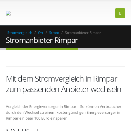
Stromvergleich
/
Ort
/
Strom
/
Stromanbieter Rimpar
Stromanbieter Rimpar
Mit dem Stromvergleich in Rimpar
zum passenden Anbieter wechseln
Vergleich der Energieversorger in Rimpar – So können Verbraucher
durch den Wechsel zu einem kostengünstigen Energieversorger in
Rimpar ein paar 100 Euro einsparen