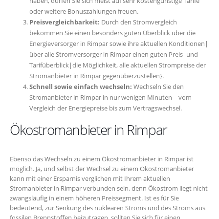
haben, dürfen Sie sich meist auf sehr kostengünstige Tarife
oder weitere Bonuszahlungen freuen.
Preisvergleichbarkeit:
Durch den Stromvergleich
bekommen Sie einen besonders guten Überblick über die
Energieversorger in Rimpar sowie ihre aktuellen Konditionen|
über alle Stromversorger in Rimpar einen guten Preis- und
Tarifüberblick|die Möglichkeit, alle aktuellen Strompreise der
Stromanbieter in Rimpar gegenüberzustellen}.
Schnell sowie einfach wechseln:
Wechseln Sie den
Stromanbieter in Rimpar in nur wenigen Minuten – vom
Vergleich der Energiepreise bis zum Vertragswechsel.
Ökostromanbieter in Rimpar
Ebenso das Wechseln zu einem Ökostromanbieter in Rimpar ist
möglich. Ja, und selbst der Wechsel zu einem Ökostromanbieter
kann mit einer Ersparnis verglichen mit Ihrem aktuellen
Stromanbieter in Rimpar verbunden sein, denn Ökostrom liegt nicht
zwangsläufig in einem höheren Preissegment. Ist es für Sie
bedeutend, zur Senkung des nuklearen Stroms und des Stroms aus
fossilen Brennstoffen beizutragen, sollten Sie sich für einen