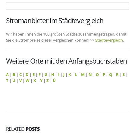
Stromanbieter im Städtevergleich
Wir haben Ihnen die 100 größten Städte zusammengetragen, damit
Sie die Strompreise dieser vergleichen können: >>
Städtevergleich
.
Weitere Orte mit den Anfangsbuchstaben
A
|
B
|
C
|
D
|
E
|
F
|
G
|
H
|
I
|
J
|
K
|
L
|
M
|
N
|
O
|
P
|
Q
|
R
|
S
|
T
|
U
|
V
|
W
|
X
|
Y
|
Z
|
Ü
RELATED
POSTS