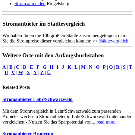
Strom anmelden
Riegelsberg
Stromanbieter im Städtevergleich
Wir haben Ihnen die 100 größten Städte zusammengetragen, damit
Sie die Strompreise dieser vergleichen können: >>
Städtevergleich
.
Weitere Orte mit den Anfangsbuchstaben
A
|
B
|
C
|
D
|
E
|
F
|
G
|
H
|
I
|
J
|
K
|
L
|
M
|
N
|
O
|
P
|
Q
|
R
|
S
|
T
|
U
|
V
|
W
|
X
|
Y
|
Z
|
Ü
Related
Posts
Stromanbieter Lahr/Schwarzwald
Mit dem Stromvergleich in Lahr/Schwarzwald zum passenden
Anbieter wechseln Stromanbieter in Lahr/Schwarzwald miteinander
vergleichen - Nutzen Sie das Sparpotential von...
read more
Stromanbieter Braderup