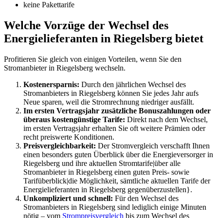
keine Pakettarife
Welche Vorzüge der Wechsel des
Energielieferanten in Riegelsberg bietet
Profitieren Sie gleich von einigen Vorteilen, wenn Sie den
Stromanbieter in Riegelsberg wechseln.
Kostenersparnis:
Durch den jährlichen Wechsel des
Stromanbieters in Riegelsberg können Sie jedes Jahr aufs
Neue sparen, weil die Stromrechnung niedriger ausfällt.
Im ersten Vertragsjahr zusätzliche Bonuszahlungen oder
überaus kostengünstige Tarife:
Direkt nach dem Wechsel,
im ersten Vertragsjahr erhalten Sie oft weitere Prämien oder
recht preiswerte Konditionen.
Preisvergleichbarkeit:
Der Stromvergleich verschafft Ihnen
einen besonders guten Überblick über die Energieversorger in
Riegelsberg und ihre aktuellen Stromtarife|über alle
Stromanbieter in Riegelsberg einen guten Preis- sowie
Tarifüberblick|die Möglichkeit, sämtliche aktuellen Tarife der
Energielieferanten in Riegelsberg gegenüberzustellen}.
Unkompliziert und schnell:
Für den Wechsel des
Stromanbieters in Riegelsberg sind lediglich einige Minuten
nötig – vom
Strompreisvergleich
bis zum Wechsel des