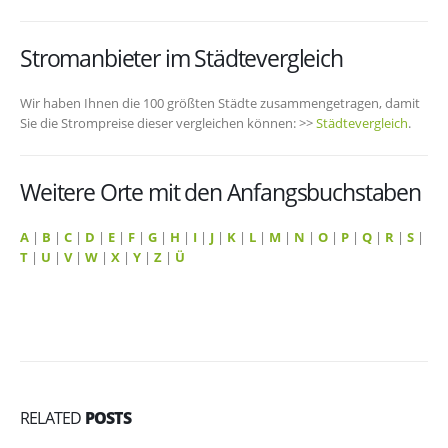
Stromanbieter im Städtevergleich
Wir haben Ihnen die 100 größten Städte zusammengetragen, damit
Sie die Strompreise dieser vergleichen können: >>
Städtevergleich
.
Weitere Orte mit den Anfangsbuchstaben
A
|
B
|
C
|
D
|
E
|
F
|
G
|
H
|
I
|
J
|
K
|
L
|
M
|
N
|
O
|
P
|
Q
|
R
|
S
|
T
|
U
|
V
|
W
|
X
|
Y
|
Z
|
Ü
RELATED
POSTS