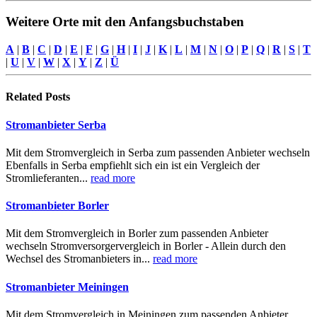
Weitere Orte mit den Anfangsbuchstaben
A
|
B
|
C
|
D
|
E
|
F
|
G
|
H
|
I
|
J
|
K
|
L
|
M
|
N
|
O
|
P
|
Q
|
R
|
S
|
T
|
U
|
V
|
W
|
X
|
Y
|
Z
|
Ü
Related
Posts
Stromanbieter Serba
Mit dem Stromvergleich in Serba zum passenden Anbieter wechseln
Ebenfalls in Serba empfiehlt sich ein ist ein Vergleich der
Stromlieferanten...
read more
Stromanbieter Borler
Mit dem Stromvergleich in Borler zum passenden Anbieter
wechseln Stromversorgervergleich in Borler - Allein durch den
Wechsel des Stromanbieters in...
read more
Stromanbieter Meiningen
Mit dem Stromvergleich in Meiningen zum passenden Anbieter