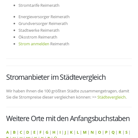
Stromtarife Reimerath
Energieversorger Reimerath
Grundversorger Reimerath
Stadtwerke Reimerath
Ökostrom Reimerath
Strom anmelden
Reimerath
Stromanbieter im Städtevergleich
Wir haben Ihnen die 100 größten Städte zusammengetragen, damit
Sie die Strompreise dieser vergleichen können: >>
Städtevergleich
.
Weitere Orte mit den Anfangsbuchstaben
A
|
B
|
C
|
D
|
E
|
F
|
G
|
H
|
I
|
J
|
K
|
L
|
M
|
N
|
O
|
P
|
Q
|
R
|
S
|