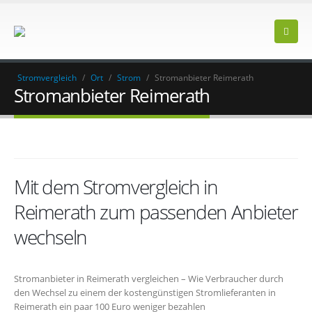
Stromvergleich
/
Ort
/
Strom
/
Stromanbieter Reimerath
Stromanbieter Reimerath
Mit dem Stromvergleich in
Reimerath zum passenden Anbieter
wechseln
Stromanbieter in Reimerath vergleichen – Wie Verbraucher durch
den Wechsel zu einem der kostengünstigen Stromlieferanten in
Reimerath ein paar 100 Euro weniger bezahlen