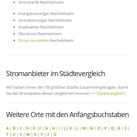
Stromtarife Reichelsheim
Energieversorger Reichelsheim
Grundversorger Reichelsheim
Stadtwerke Reichelsheim
Ökostrom Reichelsheim
Strom anmelden
Reichelsheim
Stromanbieter im Städtevergleich
Wir haben Ihnen die 100 größten Städte zusammengetragen, damit
Sie die Strompreise dieser vergleichen können: >>
Städtevergleich
.
Weitere Orte mit den Anfangsbuchstaben
A
|
B
|
C
|
D
|
E
|
F
|
G
|
H
|
I
|
J
|
K
|
L
|
M
|
N
|
O
|
P
|
Q
|
R
|
S
|
T
|
U
|
V
|
W
|
X
|
Y
|
Z
|
Ü