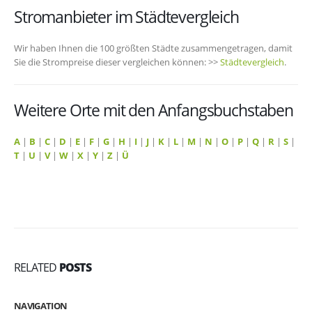
Stromanbieter im Städtevergleich
Wir haben Ihnen die 100 größten Städte zusammengetragen, damit
Sie die Strompreise dieser vergleichen können: >>
Städtevergleich
.
Weitere Orte mit den Anfangsbuchstaben
A
|
B
|
C
|
D
|
E
|
F
|
G
|
H
|
I
|
J
|
K
|
L
|
M
|
N
|
O
|
P
|
Q
|
R
|
S
|
T
|
U
|
V
|
W
|
X
|
Y
|
Z
|
Ü
RELATED
POSTS
NAVIGATION