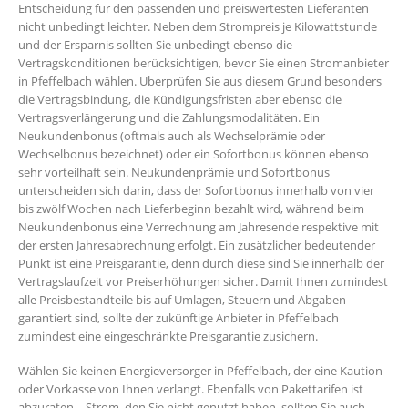
Entscheidung für den passenden und preiswertesten Lieferanten
nicht unbedingt leichter. Neben dem Strompreis je Kilowattstunde
und der Ersparnis sollten Sie unbedingt ebenso die
Vertragskonditionen berücksichtigen, bevor Sie einen Stromanbieter
in Pfeffelbach wählen. Überprüfen Sie aus diesem Grund besonders
die Vertragsbindung, die Kündigungsfristen aber ebenso die
Vertragsverlängerung und die Zahlungsmodalitäten. Ein
Neukundenbonus (oftmals auch als Wechselprämie oder
Wechselbonus bezeichnet) oder ein Sofortbonus können ebenso
sehr vorteilhaft sein. Neukundenprämie und Sofortbonus
unterscheiden sich darin, dass der Sofortbonus innerhalb von vier
bis zwölf Wochen nach Lieferbeginn bezahlt wird, während beim
Neukundenbonus eine Verrechnung am Jahresende respektive mit
der ersten Jahresabrechnung erfolgt. Ein zusätzlicher bedeutender
Punkt ist eine Preisgarantie, denn durch diese sind Sie innerhalb der
Vertragslaufzeit vor Preiserhöhungen sicher. Damit Ihnen zumindest
alle Preisbestandteile bis auf Umlagen, Steuern und Abgaben
garantiert sind, sollte der zukünftige Anbieter in Pfeffelbach
zumindest eine eingeschränkte Preisgarantie zusichern.
Wählen Sie keinen Energieversorger in Pfeffelbach, der eine Kaution
oder Vorkasse von Ihnen verlangt. Ebenfalls von Pakettarifen ist
abzuraten – Strom, den Sie nicht genutzt haben, sollten Sie auch