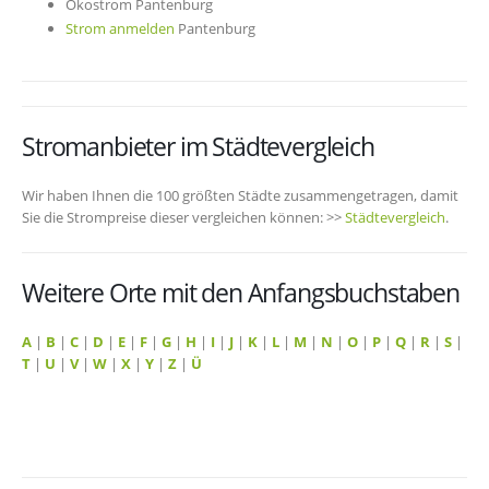
Ökostrom Pantenburg
Strom anmelden
Pantenburg
Stromanbieter im Städtevergleich
Wir haben Ihnen die 100 größten Städte zusammengetragen, damit
Sie die Strompreise dieser vergleichen können: >>
Städtevergleich
.
Weitere Orte mit den Anfangsbuchstaben
A
|
B
|
C
|
D
|
E
|
F
|
G
|
H
|
I
|
J
|
K
|
L
|
M
|
N
|
O
|
P
|
Q
|
R
|
S
|
T
|
U
|
V
|
W
|
X
|
Y
|
Z
|
Ü