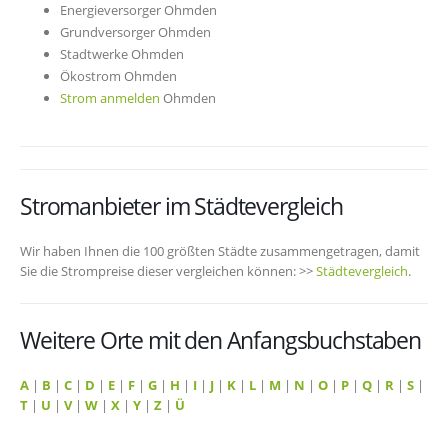
Energieversorger Ohmden
Grundversorger Ohmden
Stadtwerke Ohmden
Ökostrom Ohmden
Strom anmelden
Ohmden
Stromanbieter im Städtevergleich
Wir haben Ihnen die 100 größten Städte zusammengetragen, damit
Sie die Strompreise dieser vergleichen können: >>
Städtevergleich
.
Weitere Orte mit den Anfangsbuchstaben
A
|
B
|
C
|
D
|
E
|
F
|
G
|
H
|
I
|
J
|
K
|
L
|
M
|
N
|
O
|
P
|
Q
|
R
|
S
|
T
|
U
|
V
|
W
|
X
|
Y
|
Z
|
Ü