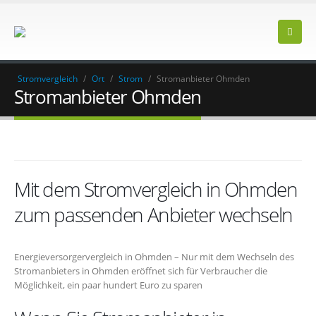
Stromvergleich
/
Ort
/
Strom
/
Stromanbieter Ohmden
Stromanbieter Ohmden
Mit dem Stromvergleich in Ohmden
zum passenden Anbieter wechseln
Energieversorgervergleich in Ohmden – Nur mit dem Wechseln des
Stromanbieters in Ohmden eröffnet sich für Verbraucher die
Möglichkeit, ein paar hundert Euro zu sparen