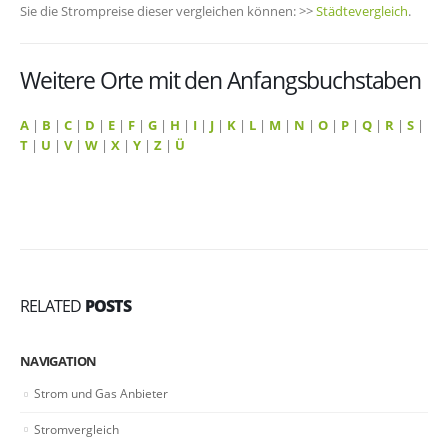
Sie die Strompreise dieser vergleichen können: >>
Städtevergleich
.
Weitere Orte mit den Anfangsbuchstaben
A
|
B
|
C
|
D
|
E
|
F
|
G
|
H
|
I
|
J
|
K
|
L
|
M
|
N
|
O
|
P
|
Q
|
R
|
S
|
T
|
U
|
V
|
W
|
X
|
Y
|
Z
|
Ü
RELATED
POSTS
NAVIGATION
Strom und Gas Anbieter
Stromvergleich