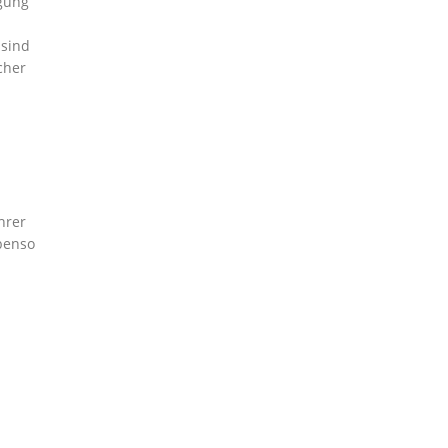
rgung
 sind
cher
hrer
benso