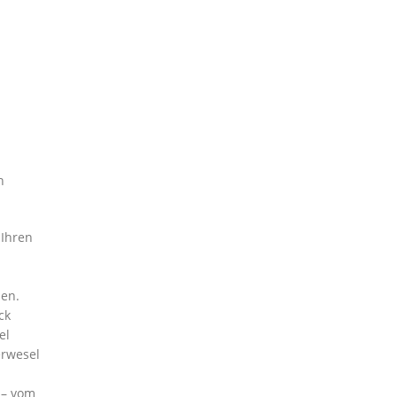
n
 Ihren
ien.
ck
el
erwesel
 – vom