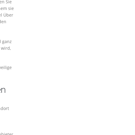
en Sie
hem sie
el Über
den
d ganz
 wird,
eilige
en
ndort
nbieter