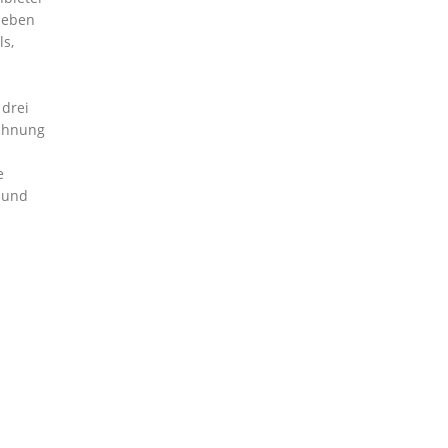
 neben
ls,
 drei
echnung
e
 und