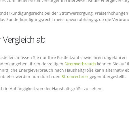
es zum neuen Stromversorger in Oberwesel ist die Energieverso
Sonderkündigungsrecht bei der Stromversorgung, Preiserhöhungen
 das Sonderkündigungsrecht meist davon abhängig, ob die Verbrau
.
 Vergleich ab
tellen, müssen Sie nur Ihre Postleitzahl sowie Ihren ungefähren
nden) angeben. Ihren derzeitigen
Stromverbrauch
können Sie auf I
nittliche Energieverbrauch nach Haushaltgröße kann alternativ e
 Anbieter werden nun durch den
Stromrechner
gegenübergestellt.
ch in Abhängigkeit von der Haushaltsgröße zu sehen: