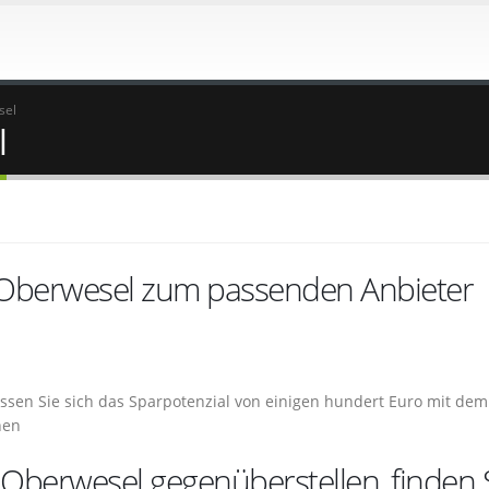
sel
l
 Oberwesel zum passenden Anbieter
assen Sie sich das Sparpotenzial von einigen hundert Euro mit dem
hen
Oberwesel gegenüberstellen, finden 