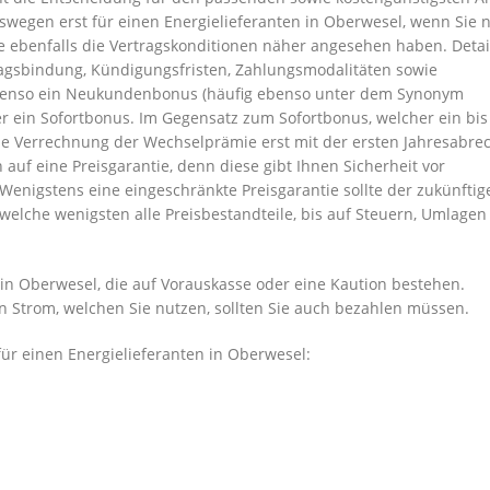
deswegen erst für einen Energielieferanten in Oberwesel, wenn Sie
e ebenfalls die Vertragskonditionen näher angesehen haben. Detai
ragsbindung, Kündigungsfristen, Zahlungsmodalitäten sowie
 ebenso ein Neukundenbonus (häufig ebenso unter dem Synonym
ein Sofortbonus. Im Gegensatz zum Sofortbonus, welcher ein bis
 die Verrechnung der Wechselprämie erst mit der ersten Jahresabr
auf eine Preisgarantie, denn diese gibt Ihnen Sicherheit vor
Wenigstens eine eingeschränkte Preisgarantie sollte der zukünftig
elche wenigsten alle Preisbestandteile, bis auf Steuern, Umlagen
in Oberwesel, die auf Vorauskasse oder eine Kaution bestehen.
en Strom, welchen Sie nutzen, sollten Sie auch bezahlen müssen.
für einen Energielieferanten in Oberwesel: