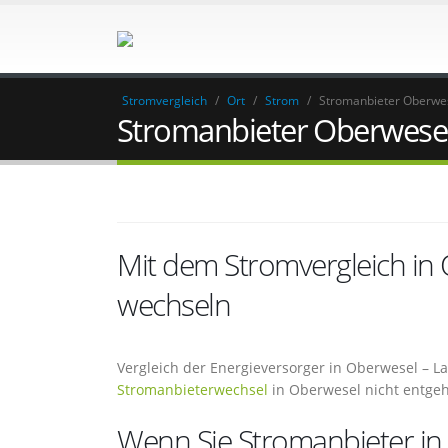
Stromvergleich
/
Ort
/
Strom
/
Stromanbieter Oberwe
Stromanbieter Oberwese
Mit dem Stromvergleich in
wechseln
Vergleich der Energieversorger in Oberwesel – L
Stromanbieterwechsel
in Oberwesel nicht entge
Wenn Sie Stromanbieter in 