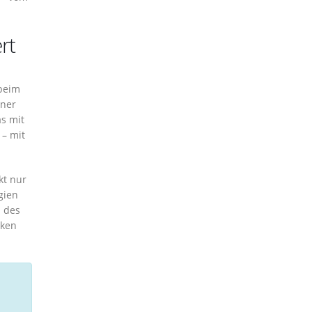
rt
 beim
ener
s mit
 – mit
kt nur
gien
l des
nken