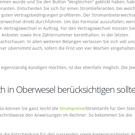
mmen wurde und Sie den Button “Vergleichen” geklickt haben, hab
ranten. Entscheiden Sie sich für einen Stromlieferanten, bei welc
n guten Vertragsbedingungen profitieren. Der Stromanbieterwechs
terwechsel direkt durchführen. Um das Formular auszufüllen, wer
n Vertragswechsel in Auftrag. Für den Vertragswechsel müssen Sie
Anbieter sowie Ihre Zählernummer bereithalten. In der letzten
chschauen. In allen weiteren Belangen verlassen Sie sich voll un
ser übernimmt auch, sofern die Frist von vier Wochen eingehalten
eigenständig kündigen möchten, ist das ebenfalls möglich. Die jew
h in Oberwesel berücksichtigen sollt
 So können Sie ganz leicht die
Strompreise
/Stromtarife für Den Sta
 schrittweise den Anweisungen im Rechner. So bekommen Sie die
t die Entscheidung für den passenden sowie kostengünstigsten A