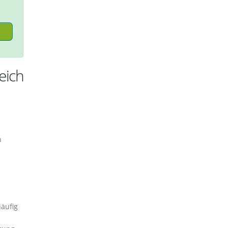
eich
h
äufig