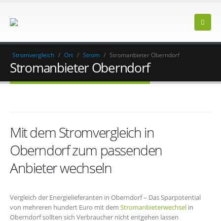
Stromvergleich
/
Ort
/
Strom
/
Stromanbieter Oberndorf
Stromanbieter Oberndorf
Mit dem Stromvergleich in
Oberndorf zum passenden
Anbieter wechseln
Vergleich der Energielieferanten in Oberndorf – Das Sparpotential
von mehreren hundert Euro mit dem
Stromanbieterwechsel
in
Oberndorf sollten sich Verbraucher nicht entgehen lassen