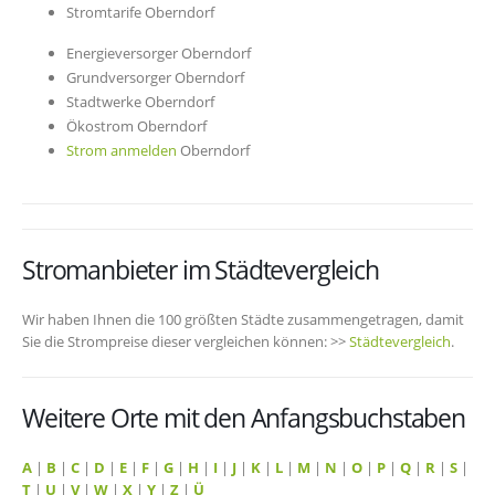
Stromtarife Oberndorf
Energieversorger Oberndorf
Grundversorger Oberndorf
Stadtwerke Oberndorf
Ökostrom Oberndorf
Strom anmelden
Oberndorf
Stromanbieter im Städtevergleich
Wir haben Ihnen die 100 größten Städte zusammengetragen, damit
Sie die Strompreise dieser vergleichen können: >>
Städtevergleich
.
Weitere Orte mit den Anfangsbuchstaben
A
|
B
|
C
|
D
|
E
|
F
|
G
|
H
|
I
|
J
|
K
|
L
|
M
|
N
|
O
|
P
|
Q
|
R
|
S
|
T
|
U
|
V
|
W
|
X
|
Y
|
Z
|
Ü