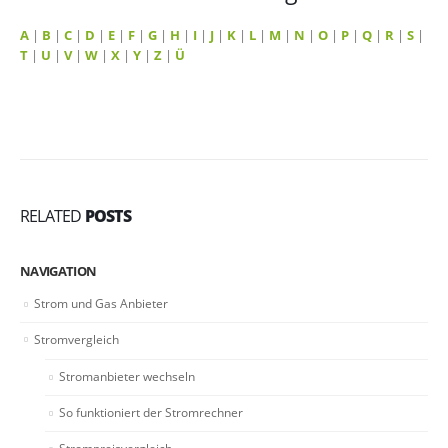
A
|
B
|
C
|
D
|
E
|
F
|
G
|
H
|
I
|
J
|
K
|
L
|
M
|
N
|
O
|
P
|
Q
|
R
|
S
|
T
|
U
|
V
|
W
|
X
|
Y
|
Z
|
Ü
RELATED
POSTS
NAVIGATION
Strom und Gas Anbieter
Stromvergleich
Stromanbieter wechseln
So funktioniert der Stromrechner