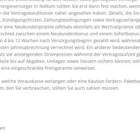
nergieversorger in Nottuln sollten Sie erst dann fest machen, wenn
 die Vertragskonditionen näher angesehen haben. Details, die Sie
g, Kündigungsfristen, Zahlungsbedingungen sowie Vertragsverläng
er eine Neukundenprämie (oftmals ebenfalls als Wechselprämie o
rschied zwischen einem Neukundenbonus und einem Sofortbonus
von 4 bis 12 Wochen nach Versorgungsbeginn gezahlt wird, während
ten Jahresabrechnung verrechnet wird. Ein anderer bedeutender
hutz vor ansteigenden Strompreisen während der Vertragslaufzeit gi
teile bis auf Abgaben, Umlagen sowie Steuern sichern können, soll
 eine eingeschränkte Preisgarantie vorweisen.
, welche Vorauskasse verlangen oder eine Kaution fordern. Paketta
om, den Sie verbrauchen, sollten Sie auch zahlen müssen.
hen