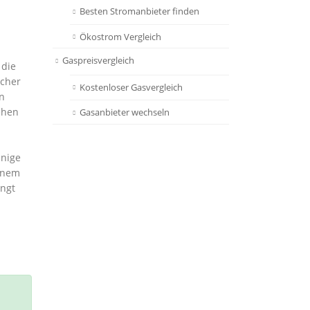
Besten Stromanbieter finden
Ökostrom Vergleich
Gaspreisvergleich
 die
ucher
Kostenloser Gasvergleich
n
ehen
Gasanbieter wechseln
inige
einem
ngt