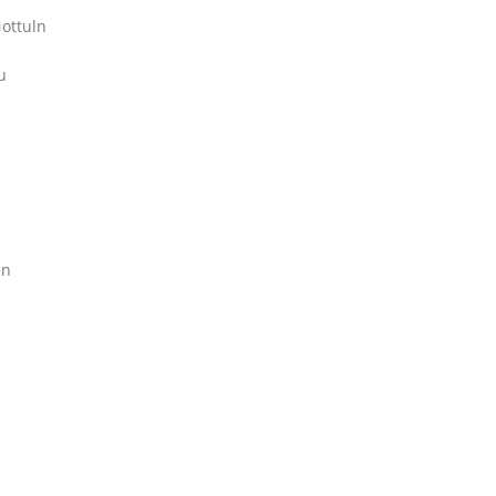
ottuln
u
en