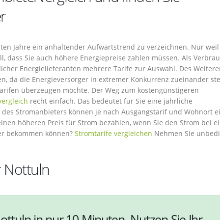
r
tzten Jahre ein anhaltender Aufwärtstrend zu verzeichnen. Nur weil
ell, dass Sie auch höhere Energiepreise zahlen müssen. Als Verbra
icher Energielieferanten mehrere Tarife zur Auswahl. Des Weitere
n, da die Energieversorger in extremer Konkurrenz zueinander st
tarifen überzeugen möchte. Der Weg zum kostengünstigeren
vergleich
recht einfach. Das bedeutet für Sie eine jährliche
des Stromanbieters können je nach Ausgangstarif und Wohnort e
einen höheren Preis für Strom bezahlen, wenn Sie den Strom bei 
rter bekommen können?
Stromtarife vergleichen
Nehmen Sie unbedi
r Nottuln
ottuln in nur 10 Minuten. Nutzen Sie Ihr