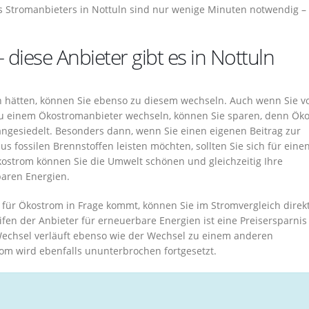
 Stromanbieters in Nottuln sind nur wenige Minuten notwendig –
 diese Anbieter gibt es in Nottuln
uln hätten, können Sie ebenso zu diesem wechseln. Auch wenn Sie v
 zu einem Ökostromanbieter wechseln, können Sie sparen, denn Ök
angesiedelt. Besonders dann, wenn Sie einen eigenen Beitrag zur
 fossilen Brennstoffen leisten möchten, sollten Sie sich für eine
kostrom können Sie die Umwelt schönen und gleichzeitig Ihre
aren Energien.
 für Ökostrom in Frage kommt, können Sie im Stromvergleich direk
ifen der Anbieter für erneuerbare Energien ist eine Preisersparnis
chsel verläuft ebenso wie der Wechsel zu einem anderen
rom wird ebenfalls ununterbrochen fortgesetzt.