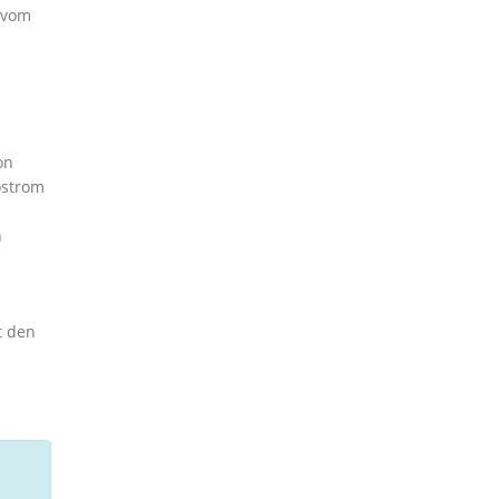
 vom
on
ostrom
n
t den