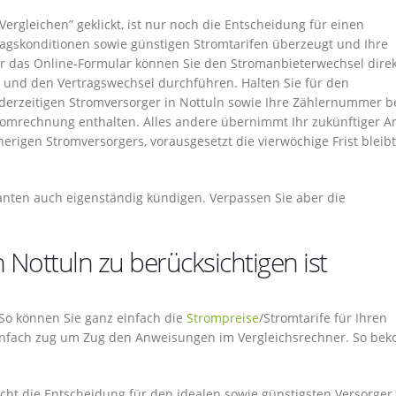
rgleichen” geklickt, ist nur noch die Entscheidung für einen
tragskonditionen sowie günstigen Stromtarifen überzeugt und Ihre
r das Online-Formular können Sie den Stromanbieterwechsel direk
n und den Vertragswechsel durchführen. Halten Sie für den
rzeitigen Stromversorger in Nottuln sowie Ihre Zählernummer be
Stromrechnung enthalten. Alles andere übernimmt Ihr zukünftiger A
herigen Stromversorgers, vorausgesetzt die vierwöchige Frist bleibt
ranten auch eigenständig kündigen. Verpassen Sie aber die
 Nottuln zu berücksichtigen ist
. So können Sie ganz einfach die
Strompreise
/Stromtarife für Ihren
 einfach zug um Zug den Anweisungen im Vergleichsrechner. So b
acht die Entscheidung für den idealen sowie günstigsten Versorger 