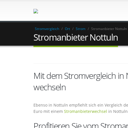
Stromvergleich
/
Ort
/
Strom
/
Stromanbieter Nottuln
Stromanbieter Nottuln
Mit dem Stromvergleich in
wechseln
Ebenso in Nottuln empfiehlt sich ein Vergleich d
Euro mit einem
Stromanbieterwechsel
in Nottuln
Profitieren Sie vom Stroman