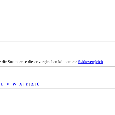
 die Strompreise dieser vergleichen können: >>
Städtevergleich
.
|
U
|
V
|
W
|
X
|
Y
|
Z
|
Ü