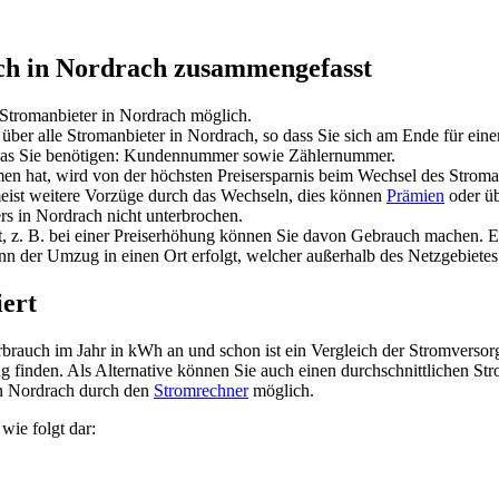
ich in Nordrach zusammengefasst
 Stromanbieter in Nordrach möglich.
ber alle Stromanbieter in Nordrach, so dass Sie sich am Ende für ein
, was Sie benötigen: Kundennummer sowie Zählernummer.
 hat, wird von der höchsten Preisersparnis beim Wechsel des Stromanb
meist weitere Vorzüge durch das Wechseln, dies können
Prämien
oder üb
s in Nordrach nicht unterbrochen.
, z. B. bei einer Preiserhöhung können Sie davon Gebrauch machen. 
 der Umzug in einen Ort erfolgt, welcher außerhalb des Netzgebietes d
iert
erbrauch im Jahr in kWh an und schon ist ein Vergleich der Stromversor
ung finden. Als Alternative können Sie auch einen durchschnittlichen S
in Nordrach durch den
Stromrechner
möglich.
wie folgt dar: