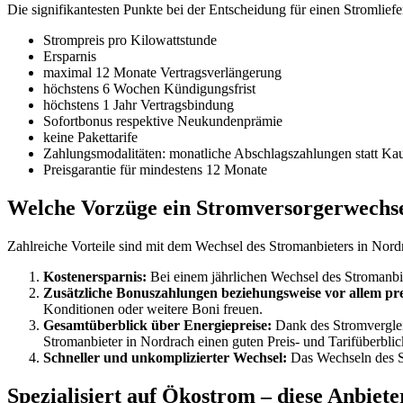
Die signifikantesten Punkte bei der Entscheidung für einen Stromlief
Strompreis pro Kilowattstunde
Ersparnis
maximal 12 Monate Vertragsverlängerung
höchstens 6 Wochen Kündigungsfrist
höchstens 1 Jahr Vertragsbindung
Sofortbonus respektive Neukundenprämie
keine Pakettarife
Zahlungsmodalitäten: monatliche Abschlagszahlungen statt Ka
Preisgarantie für mindestens 12 Monate
Welche Vorzüge ein Stromversorgerwechse
Zahlreiche Vorteile sind mit dem Wechsel des Stromanbieters in Nord
Kostenersparnis:
Bei einem jährlichen Wechsel des Stromanbie
Zusätzliche Bonuszahlungen beziehungsweise vor allem prei
Konditionen oder weitere Boni freuen.
Gesamtüberblick über Energiepreise:
Dank des Stromvergleic
Stromanbieter in Nordrach einen guten Preis- und Tarifüberblick
Schneller und unkomplizierter Wechsel:
Das Wechseln des St
Spezialisiert auf Ökostrom – diese Anbiete