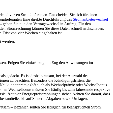
en diversen Stromlieferanten. Entscheiden Sie sich für einen
tromlieferanten Eine direkte Durchführung des
Stromanbieterwechsel
 – geben Sie nun den Vertragswechsel in Auftrag. Für den
tzten Stromrechnung können Sie diese Daten schnell nachschauen.
 Frist von vier Wochen eingehalten ist.
et werden.
 lassen. Folgen Sie einfach zug um Zug den Anweisungen im
 als gedacht. Es ist deshalb ratsam, bei der Auswahl des
tionen zu beachten. Besonders die Kündigungsfristen, die
eine Neukundenprämie (oft auch als Wechselprämie oder Wechselbonus
einen Wechselbonus müssen Sie häufig bis zum Jahresende respektive
agslaufzeit vor Energiepreiserhöhungen sicher. Achten Sie darauf, dass
isbestandteile, bis auf Steuern, Abgaben sowie Umlagen.
atsam – Bezahlen sollten Sie lediglich für beanspruchten Strom.