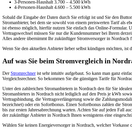
3-Personen-Haushalt 3.700 – 4.500 kWh
4-Personen-Haushalt 4.600 – 5.500 kWh
Sobald die Eingabe der Daten durch Sie erfolgt ist und Sie den Butto
Stromanbieter, bei dem sie sowohl von einem preiswerten Tarif als e
ist ebenso möglich, hierfür nutzen Sie einfach das Online-Formular. 
Vertragswechsel müssen Sie nur die Kundennummer bei Ihrem derzeiti
Alles andere übernimmt Ihr zukünftiger Stromversorger in Nordrach f
Wenn Sie den aktuellen Anbieter lieber selbst kündigen möchten, ist
Auf was Sie beim Stromvergleich in Nordra
Der
Stromrechner
ist sehr intuitiv aufgebaut. So kann man ganz ein
Vergleichsrechner. So bekommen Sie die günstigen Tarife für Nordra
Unter den zahlreichen Stromanbietern in Nordrach den für Sie idealen 
Stromanbieters in Nordrach nicht lediglich auf den Preis je kWh sowi
Vertragsbindung, die Vertragsverlängerung sowie die Zahlungsmodalitä
bezeichnet) oder ein Sofortbonus. Einen Sofortbonus zahlen die Str
bis zur ersten Jahresabrechnung warten. Achten Sie auf jeden Fall auc
der zukünftige Anbieter in Nordrach Ihnen wenigstens eine eingeschrä
Wählen Sie keinen Energieversorger in Nordrach, welcher Vorkasse od