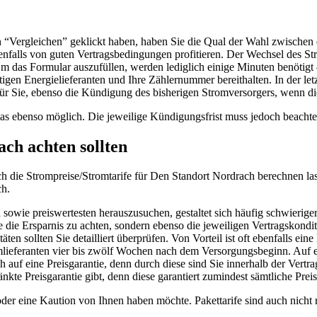
n “Vergleichen” geklickt haben, haben Sie die Qual der Wahl zwischen d
benfalls von guten Vertragsbedingungen profitieren. Der Wechsel des S
Um das Formular auszufüllen, werden lediglich einige Minuten benötigt
gen Energielieferanten und Ihre Zählernummer bereithalten. In der le
ür Sie, ebenso die Kündigung des bisherigen Stromversorgers, wenn die
 das ebenso möglich. Die jeweilige Kündigungsfrist muss jedoch beacht
ch achten sollten
fach die Strompreise/Stromtarife für Den Standort Nordrach berechnen
ch.
sowie preiswertesten herauszusuchen, gestaltet sich häufig schwieriger
e die Ersparnis zu achten, sondern ebenso die jeweiligen Vertragskondi
ten sollten Sie detailliert überprüfen. Von Vorteil ist oft ebenfalls 
omlieferanten vier bis zwölf Wochen nach dem Versorgungsbeginn. Auf 
h auf eine Preisgarantie, denn durch diese sind Sie innerhalb der Vertr
nkte Preisgarantie gibt, denn diese garantiert zumindest sämtliche Pre
er eine Kaution von Ihnen haben möchte. Pakettarife sind auch nicht r