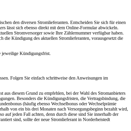
hen den diversen Stromlieferanten. Entscheiden Sie sich für einen
ers lässt sich ebenso direkt mit dem Online-Formular abwickeln.
ktuellen Stromversorger sowie Ihre Zählernummer verfügbar haben.
ch die Kündigung des aktuellen Stromlieferanten, vorausgesetzt die
 jeweilige Kündigungsfrist.
 lassen. Folgen Sie einfach schrittweise den Anweisungen im
 ist aus diesem Grund zu empfehlen, bei der Wahl des Stromanbieters
ingungen. Besonders die Kündigungsfristen, die Vertragsbindung, die
eukundenbonus (häufig ebenso Wechselbonus oder Wechselprämie
rhalb von ein bis drei Monaten nach Versorgungsbeginn bezahlt wird,
 auf jeden Fall achten, denn durch diese sind Sie innerhalb der
tiert sind, sollte der neue Stromlieferant in Norderheistedt