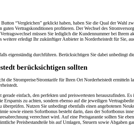
tton “Vergleichen” geklickt haben, haben Sie die Qual der Wahl zwisc
n guten Vertragskonditionen profitieren. Der Wechsel des Stromversorg
n Vertragswechsel müssen Sie lediglich die Kundennummer bei Ihrem a
weitere erledigt Ihr zukünftiger Anbieter in Norderheistedt für Sie, au
alls eigenständig durchführen. Berücksichtigen Sie dabei unbedingt die
tedt berücksichtigen sollten
icht die Strompreise/Stromtarife für Ihren Ort Norderheistedt ermitteln
rheistedt.
ht gerade einfach, den perfekten und preiswertesten herauszufinden. Es
die Ersparnis zu achten, sondern ebenso auf die jeweiligen Vertragsbed
nau überprüfen. Nutzen Sie unbedingt ebenfalls einen angebotenen N
mie sowie einem Sofortbonus besteht darin, dass der Sofortbonus inne
abrechnung verrechnet wird. Auf eine Preisgarantie sollten Sie ebenso
mtliche Preisbestandteile bis auf Umlagen, Steuern sowie Abgaben garan