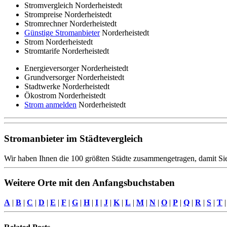
Stromvergleich Norderheistedt
Strompreise Norderheistedt
Stromrechner Norderheistedt
Günstige Stromanbieter
Norderheistedt
Strom Norderheistedt
Stromtarife Norderheistedt
Energieversorger Norderheistedt
Grundversorger Norderheistedt
Stadtwerke Norderheistedt
Ökostrom Norderheistedt
Strom anmelden
Norderheistedt
Stromanbieter im Städtevergleich
Wir haben Ihnen die 100 größten Städte zusammengetragen, damit Sie
Weitere Orte mit den Anfangsbuchstaben
A
|
B
|
C
|
D
|
E
|
F
|
G
|
H
|
I
|
J
|
K
|
L
|
M
|
N
|
O
|
P
|
Q
|
R
|
S
|
T