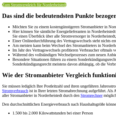
Zum Stromvergleich für Norderheistedt
Das sind die bedeutendsten Punkte bezogen
Möchten Sie zu einem kostengünstigeren Stromanbieter in Nord
Hier können Sie sämtliche Energielieferanten in Norderheisted
Sie einen Überblick über alle Stromversorger in Norderheistedt
Einer Onlinedurchführung des Vertragswechsels steht nichts 
Am meisten kann beim Wechsel des Stromanbieters in Norderhei
Im Jahr des Vertragswechsels profitieren Verbraucher oftmals vo
Während des vollständigen Wechselprozesses zum neuen Anbiete
Besondere Situationen führen zu einem Sonderkündigungsrech
Sonderkündigungsrecht meistens davon abhängig, ob die Verbr
Wie der Stromanbieter Vergleich funktion
Sie müssen lediglich Ihre Postleitzahl und ihren ungefähren Jahresst
Stromverbrauch
ist in Ihrer letzten Stromabrechnung aufgeführt. Als 
aller Stromanbieter in Norderheistedt durch den
Stromrechner
möglich
Den durchschnittlichen Energieverbrauch nach Haushaltsgröße können
1.500 bis 2.000 Kilowattstunden bei einer Person