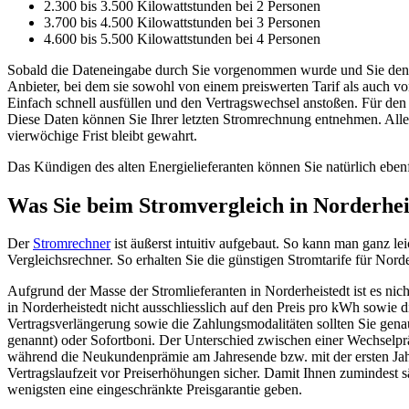
2.300 bis 3.500 Kilowattstunden bei 2 Personen
3.700 bis 4.500 Kilowattstunden bei 3 Personen
4.600 bis 5.500 Kilowattstunden bei 4 Personen
Sobald die Dateneingabe durch Sie vorgenommen wurde und Sie den Bu
Anbieter, bei dem sie sowohl von einem preiswerten Tarif als auch vo
Einfach schnell ausfüllen und den Vertragswechsel anstoßen. Für de
Diese Daten können Sie Ihrer letzten Stromrechnung entnehmen. Alles 
vierwöchige Frist bleibt gewahrt.
Das Kündigen des alten Energielieferanten können Sie natürlich ebenf
Was Sie beim Stromvergleich in Norderheis
Der
Stromrechner
ist äußerst intuitiv aufgebaut. So kann man ganz le
Vergleichsrechner. So erhalten Sie die günstigen Stromtarife für Norde
Aufgrund der Masse der Stromlieferanten in Norderheistedt ist es nic
in Norderheistedt nicht ausschliesslich auf den Preis pro kWh sowie 
Vertragsverlängerung sowie die Zahlungsmodalitäten sollten Sie ge
genannt) oder Sofortboni. Der Unterschied zwischen einer Wechselprä
während die Neukundenprämie am Jahresende bzw. mit der ersten Jahres
Vertragslaufzeit vor Preiserhöhungen sicher. Damit Ihnen zumindest sä
wenigsten eine eingeschränkte Preisgarantie geben.