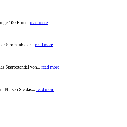
nige 100 Euro...
read more
der Stromanbieter...
read more
as Sparpotential von...
read more
 - Nutzen Sie das...
read more