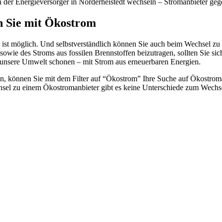
ch der Energieversorger in Norderheistedt wechseln – Stromanbieter geg
en Sie mit Ökostrom
 ist möglich. Und selbstverständlich können Sie auch beim Wechsel zu
sowie des Stroms aus fossilen Brennstoffen beizutragen, sollten Sie si
 unsere Umwelt schonen – mit Strom aus erneuerbaren Energien.
, können Sie mit dem Filter auf “Ökostrom” Ihre Suche auf Ökostroman
hsel zu einem Ökostromanbieter gibt es keine Unterschiede zum Wechse