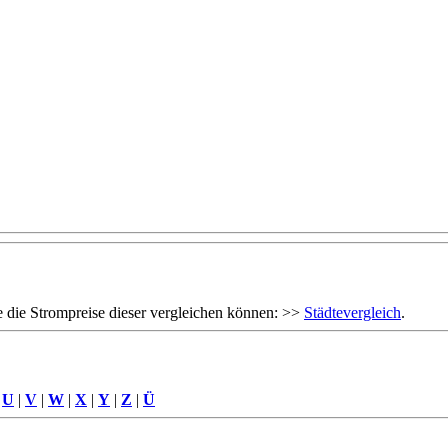
 die Strompreise dieser vergleichen können: >>
Städtevergleich
.
|
U
|
V
|
W
|
X
|
Y
|
Z
|
Ü