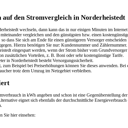
 auf den Stromvergleich in Norderheistedt
erheistedt wechseln, dann kann das in nur einigen Minuten im Interne
t miteinander vergleichen und den günstigsten bzw. einen kostengünst
, so dass Sie sich am Ende für einen günstigeren Versorger entscheide
entgegen. Hierzu benötigen Sie nur: Kundennummer und Zählernummer.
stedt eingespart werden, wenn der Strom bisher vom Grundversorger in
n zusätzlichen Vorteilen, z. B. Boni oder sehr kostengünstige Tarife.
r in Norderheistedt besteht Versorgungssicherheit.
t, zum Beispiel bei Preiserhöhungen können Sie dieses anwenden. Be
aucher trotz dem Umzug im Netzgebiet verbleiben.
iert
romverbrauch in kWh angeben und schon ist eine Gegenüberstellung der E
Alternative eignet sich ebenfalls der durchschnittliche Energieverbrauc
.
 Sie hier einsehen: