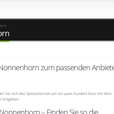
horn
orn
n Nonnenhorn zum passenden Anbiet
en Sie sich das Sparpotenzial von ein paar hundert Euro mit dem
ht entgehen
 Nonnenhorn – Finden Sie so die