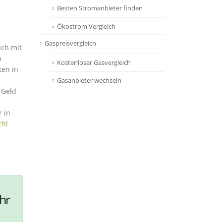
Besten Stromanbieter finden
Ökostrom Vergleich
Gaspreisvergleich
ich mit
n
Kostenloser Gasvergleich
ten in
Gasanbieter wechseln
 Geld
r in
ch
!
hr