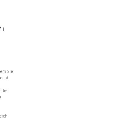
rn
dem Sie
recht
 die
rn
eich