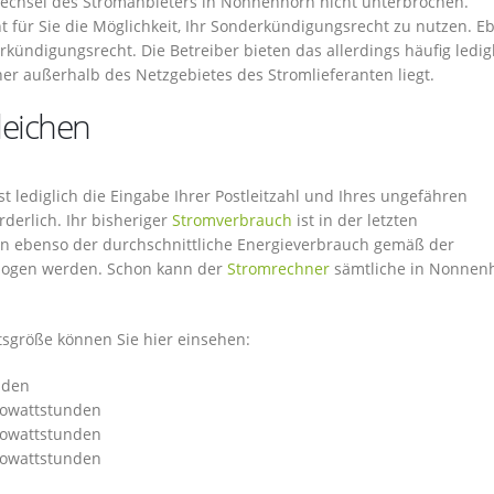
Wechsel des Stromanbieters in Nonnenhorn nicht unterbrochen.
 für Sie die Möglichkeit, Ihr Sonderkündigungsrecht zu nutzen. Eb
kündigungsrecht. Die Betreiber bieten das allerdings häufig ledigl
er außerhalb des Netzgebietes des Stromlieferanten liegt.
leichen
 lediglich die Eingabe Ihrer Postleitzahl und Ihres ungefähren
derlich. Ihr bisheriger
Stromverbrauch
ist in der letzten
nn ebenso der durchschnittliche Energieverbrauch gemäß der
ogen werden. Schon kann der
Stromrechner
sämtliche in Nonnen
sgröße können Sie hier einsehen:
nden
ilowattstunden
ilowattstunden
ilowattstunden