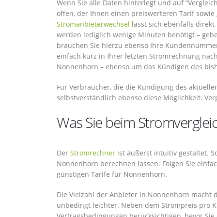
Wenn Sie alle Daten hinterlegt und auf “Vergleic
offen, der Ihnen einen preiswerteren Tarif sowi
Stromanbieterwechsel
lässt sich ebenfalls direk
werden lediglich wenige Minuten benötigt – gebe
brauchen Sie hierzu ebenso Ihre Kundennummer 
einfach kurz in Ihrer letzten Stromrechnung nach
Nonnenhorn – ebenso um das Kündigen des bishe
Für Verbraucher, die die Kündigung des aktuellen
selbstverständlich ebenso diese Möglichkeit. Ver
Was Sie beim Stromverglei
Der
Stromrechner
ist äußerst intuitiv gestaltet. 
Nonnenhorn berechnen lassen. Folgen Sie einfac
günstigen Tarife für Nonnenhorn.
Die Vielzahl der Anbieter in Nonnenhorn macht d
unbedingt leichter. Neben dem Strompreis pro Kil
Vertragsbedingungen berücksichtigen, bevor Sie