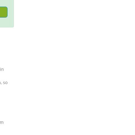
in
, so
em