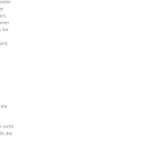
bieter
er
ars
ummer
 Sie
ird.
 die
n nicht
ls die