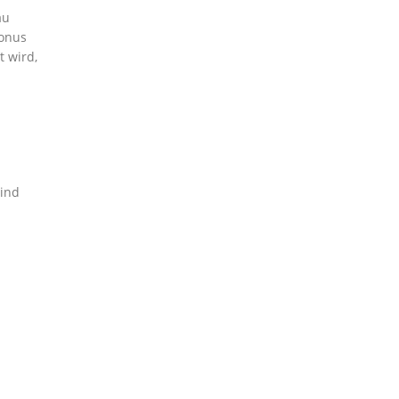
au
bonus
 wird,
sind