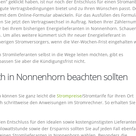
hen” geklickt haben, ist nur noch der Entschluss für einen Stroman
e gute Vertragsbedingungen bietet und zu Ihren Wünschen passt. D
t mit dem Online-Formular abwickeln. Für das Ausfüllen des Formul
n Sie jetzt den Vertragswechsel in Auftrag. Neben Ihrer Zählern
bei Ihrem bisherigen Energielieferanten in Nonnenhorn. Schauen
. Um alles weitere kümmert sich Ihr neuer Energielieferant in
rigen Stromversorgers, wenn die Vier-Wochen-Frist eingehalten w
 Stromlieferanten selbst in die Wege leiten möchten, gibt es
passen Sie aber die Kündigungsfrist nicht.
ch in Nonnenhorn beachten sollten
So können Sie ganz leicht die
Strompreise
/Stromtarife für Ihren Ort
h schrittweise den Anweisungen im Stromrechner. So erhalten Sie
en Entschluss für den idealen sowie kostengünstigsten Lieferante
owattstunde sowie der Ersparnis sollten Sie auf jeden Fall ebenfal
 einen Stromlieferanten in Nonnenhorn wählen. Besonders die