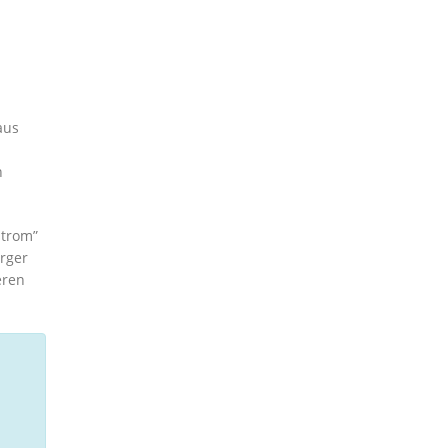
aus
n
strom”
rger
eren