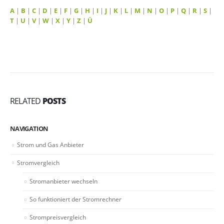
A
|
B
|
C
|
D
|
E
|
F
|
G
|
H
|
I
|
J
|
K
|
L
|
M
|
N
|
O
|
P
|
Q
|
R
|
S
|
T
|
U
|
V
|
W
|
X
|
Y
|
Z
|
Ü
RELATED
POSTS
NAVIGATION
Strom und Gas Anbieter
Stromvergleich
Stromanbieter wechseln
So funktioniert der Stromrechner
Strompreisvergleich