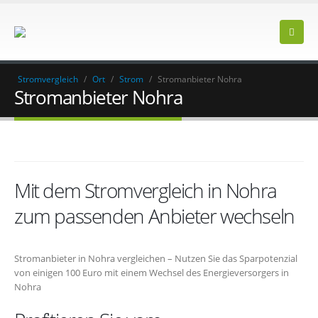
Stromvergleich
/
Ort
/
Strom
/
Stromanbieter Nohra
Stromanbieter Nohra
Mit dem Stromvergleich in Nohra
zum passenden Anbieter wechseln
Stromanbieter in Nohra vergleichen – Nutzen Sie das Sparpotenzial
von einigen 100 Euro mit einem Wechsel des Energieversorgers in
Nohra