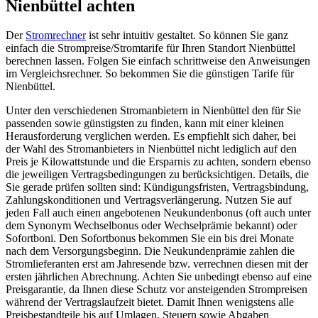
Nienbüttel achten
Der
Stromrechner
ist sehr intuitiv gestaltet. So können Sie ganz
einfach die Strompreise/Stromtarife für Ihren Standort Nienbüttel
berechnen lassen. Folgen Sie einfach schrittweise den Anweisungen
im Vergleichsrechner. So bekommen Sie die günstigen Tarife für
Nienbüttel.
Unter den verschiedenen Stromanbietern in Nienbüttel den für Sie
passenden sowie günstigsten zu finden, kann mit einer kleinen
Herausforderung verglichen werden. Es empfiehlt sich daher, bei
der Wahl des Stromanbieters in Nienbüttel nicht lediglich auf den
Preis je Kilowattstunde und die Ersparnis zu achten, sondern ebenso
die jeweiligen Vertragsbedingungen zu berücksichtigen. Details, die
Sie gerade prüfen sollten sind: Kündigungsfristen, Vertragsbindung,
Zahlungskonditionen und Vertragsverlängerung. Nutzen Sie auf
jeden Fall auch einen angebotenen Neukundenbonus (oft auch unter
dem Synonym Wechselbonus oder Wechselprämie bekannt) oder
Sofortboni. Den Sofortbonus bekommen Sie ein bis drei Monate
nach dem Versorgungsbeginn. Die Neukundenprämie zahlen die
Stromlieferanten erst am Jahresende bzw. verrechnen diesen mit der
ersten jährlichen Abrechnung. Achten Sie unbedingt ebenso auf eine
Preisgarantie, da Ihnen diese Schutz vor ansteigenden Strompreisen
während der Vertragslaufzeit bietet. Damit Ihnen wenigstens alle
Preisbestandteile bis auf Umlagen, Steuern sowie Abgaben