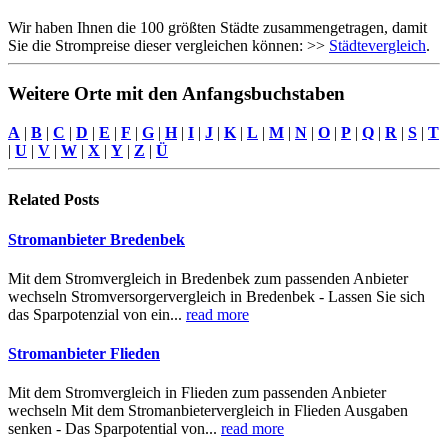
Wir haben Ihnen die 100 größten Städte zusammengetragen, damit
Sie die Strompreise dieser vergleichen können: >>
Städtevergleich
.
Weitere Orte mit den Anfangsbuchstaben
A
|
B
|
C
|
D
|
E
|
F
|
G
|
H
|
I
|
J
|
K
|
L
|
M
|
N
|
O
|
P
|
Q
|
R
|
S
|
T
|
U
|
V
|
W
|
X
|
Y
|
Z
|
Ü
Related
Posts
Stromanbieter Bredenbek
Mit dem Stromvergleich in Bredenbek zum passenden Anbieter
wechseln Stromversorgervergleich in Bredenbek - Lassen Sie sich
das Sparpotenzial von ein...
read more
Stromanbieter Flieden
Mit dem Stromvergleich in Flieden zum passenden Anbieter
wechseln Mit dem Stromanbietervergleich in Flieden Ausgaben
senken - Das Sparpotential von...
read more