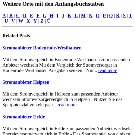
Weitere Orte mit den Anfangsbuchstaben
A
|
B
|
C
|
D
|
E
|
F
|
G
|
H
|
I
|
J
|
K
|
L
|
M
|
N
|
O
|
P
|
Q
|
R
|
S
|
T
|
U
|
V
|
W
|
X
|
Y
|
Z
|
Ü
Related
Posts
Stromanbieter Bodenrode-Westhausen
Mit dem Stromvergleich in Bodenrode-Westhausen zum passenden
Anbieter wechseln Mit dem Vergleich der Stromversorger in
Bodenrode-Westhausen Ausgaben senken - Nur...
read more
Stromanbieter Helpsen
Mit dem Stromvergleich in Helpsen zum passenden Anbieter
wechseln Stromversorgervergleich in Helpsen - Nutzen Sie das
Sparpotenzial von ein paar...
read more
Stromanbieter Erfde
Mit dem Stromvergleich in Erfde zum passenden Anbieter wechseln
Energieversorgervergleich in Erfde - Das Sparpotential von einigen