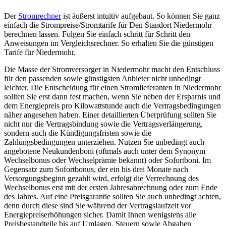
Der
Stromrechner
ist äußerst intuitiv aufgebaut. So können Sie ganz
einfach die Strompreise/Stromtarife für Den Standort Niedermohr
berechnen lassen. Folgen Sie einfach schritt für Schritt den
Anweisungen im Vergleichsrechner. So erhalten Sie die günstigen
Tarife für Niedermohr.
Die Masse der Stromversorger in Niedermohr macht den Entschluss
für den passenden sowie günstigsten Anbieter nicht unbedingt
leichter. Die Entscheidung für einen Stromlieferanten in Niedermohr
sollten Sie erst dann fest machen, wenn Sie neben der Ersparnis und
dem Energiepreis pro Kilowattstunde auch die Vertragsbedingungen
näher angesehen haben. Einer detaillierten Überprüfung sollten Sie
nicht nur die Vertragsbindung sowie die Vertragsverlängerung,
sondern auch die Kündigungsfristen sowie die
Zahlungsbedingungen unterziehen. Nutzen Sie unbedingt auch
angebotene Neukundenboni (oftmals auch unter dem Synonym
Wechselbonus oder Wechselprämie bekannt) oder Sofortboni. Im
Gegensatz zum Sofortbonus, der ein bis drei Monate nach
Versorgungsbeginn gezahlt wird, erfolgt die Verrechnung des
Wechselbonus erst mit der ersten Jahresabrechnung oder zum Ende
des Jahres. Auf eine Preisgarantie sollten Sie auch unbedingt achten,
denn durch diese sind Sie während der Vertragslaufzeit vor
Energiepreiserhöhungen sicher. Damit Ihnen wenigstens alle
Preisbestandteile bis auf Umlagen, Steuern sowie Abgaben