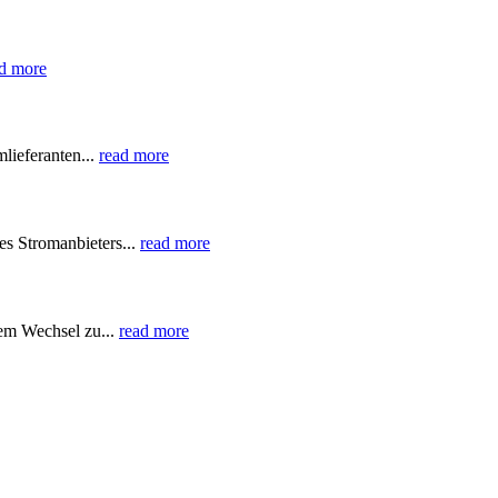
d more
lieferanten...
read more
s Stromanbieters...
read more
em Wechsel zu...
read more