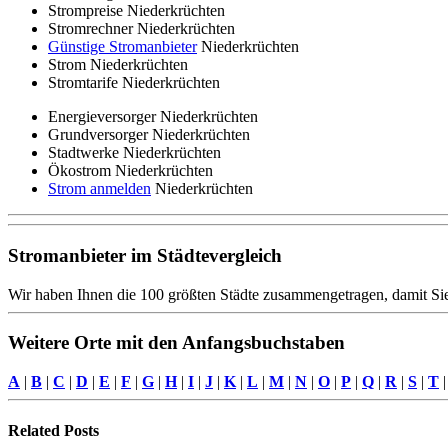
Strompreise Niederkrüchten
Stromrechner Niederkrüchten
Günstige Stromanbieter
Niederkrüchten
Strom Niederkrüchten
Stromtarife Niederkrüchten
Energieversorger Niederkrüchten
Grundversorger Niederkrüchten
Stadtwerke Niederkrüchten
Ökostrom Niederkrüchten
Strom anmelden
Niederkrüchten
Stromanbieter im Städtevergleich
Wir haben Ihnen die 100 größten Städte zusammengetragen, damit Sie
Weitere Orte mit den Anfangsbuchstaben
A
|
B
|
C
|
D
|
E
|
F
|
G
|
H
|
I
|
J
|
K
|
L
|
M
|
N
|
O
|
P
|
Q
|
R
|
S
|
T
Related
Posts