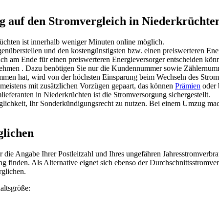
ug auf den Stromvergleich in Niederkrüchte
üchten ist innerhalb weniger Minuten online möglich.
genüberstellen und den kostengünstigsten bzw. einen preiswerteren En
sich am Ende für einen preiswerteren Energieversorger entscheiden kön
ornehmen . Dazu benötigen Sie nur die Kundennummer sowie Zählernum
mmen hat, wird von der höchsten Einsparung beim Wechseln des Stroman
 meistens mit zusätzlichen Vorzügen gepaart, das können
Prämien
oder 
feranten in Niederkrüchten ist die Stromversorgung sichergestellt.
öglichkeit, Ihr Sonderkündigungsrecht zu nutzen. Bei einem Umzug ma
glichen
r die Angabe Ihrer Postleitzahl und Ihres ungefähren Jahresstromverb
ng finden. Als Alternative eignet sich ebenso der Durchschnittsstromve
glichen.
altsgröße: