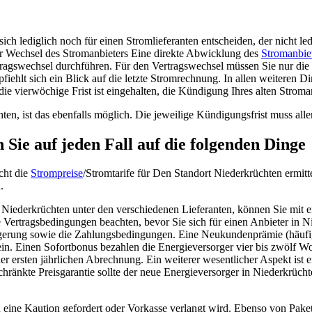
 lediglich noch für einen Stromlieferanten entscheiden, der nicht ledi
er Wechsel des Stromanbieters Eine direkte Abwicklung des
Stromanbie
ragswechsel durchführen. Für den Vertragswechsel müssen Sie nur die
fiehlt sich ein Blick auf die letzte Stromrechnung. In allen weiteren 
ie vierwöchige Frist ist eingehalten, die Kündigung Ihres alten Stroma
ten, ist das ebenfalls möglich. Die jeweilige Kündigungsfrist muss all
Sie auf jeden Fall auf die folgenden Dinge
cht die
Strompreise
/Stromtarife für Den Standort Niederkrüchten ermit
.
 Niederkrüchten unter den verschiedenen Lieferanten, können Sie mit 
ie Vertragsbedingungen beachten, bevor Sie sich für einen Anbieter in 
längerung sowie die Zahlungsbedingungen. Eine Neukundenprämie (häu
sein. Einen Sofortbonus bezahlen die Energieversorger vier bis zwölf
r ersten jährlichen Abrechnung. Ein weiterer wesentlicher Aspekt ist e
chränkte Preisgarantie sollte der neue Energieversorger in Niederkrücht
eine Kaution gefordert oder Vorkasse verlangt wird. Ebenso von Pakett