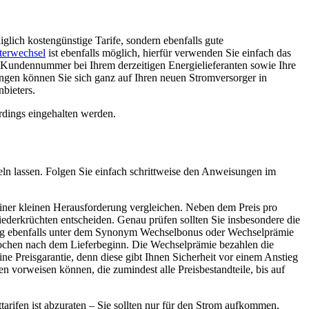
glich kostengünstige Tarife, sondern ebenfalls gute
terwechsel
ist ebenfalls möglich, hierfür verwenden Sie einfach das
 Kundennummer bei Ihrem derzeitigen Energielieferanten sowie Ihre
Dingen können Sie sich ganz auf Ihren neuen Stromversorger in
nbieters.
erdings eingehalten werden.
teln lassen. Folgen Sie einfach schrittweise den Anweisungen im
einer kleinen Herausforderung vergleichen. Neben dem Preis pro
Niederkrüchten entscheiden. Genau prüfen sollten Sie insbesondere die
fig ebenfalls unter dem Synonym Wechselbonus oder Wechselprämie
 Wochen nach dem Lieferbeginn. Die Wechselprämie bezahlen die
ine Preisgarantie, denn diese gibt Ihnen Sicherheit vor einem Anstieg
en vorweisen können, die zumindest alle Preisbestandteile, bis auf
arifen ist abzuraten – Sie sollten nur für den Strom aufkommen,