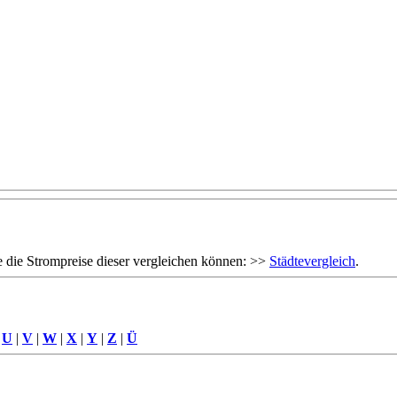
 die Strompreise dieser vergleichen können: >>
Städtevergleich
.
|
U
|
V
|
W
|
X
|
Y
|
Z
|
Ü