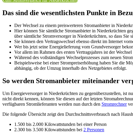
Zum Stromvergleich für Niederkrüchten
Das sind die wesentlichsten Punkte in Bez
Der Wechsel zu einem preiswerteren Stromanbieter in Niederkr
Hier können Sie sämtliche Stromanbieter in Niederkrüchten ge
über sämtliche Stromversorger in Niederkrüchten, so dass Sie 
Sie können den Vertragswechsel ebenso direkt im Internet v
Wer bis jetzt seine Energielieferung vom Grundversorger beko
Vor allem im Rahmen des ersten Vertragsjahres ist der Wechsel
Während des vollständigen Wechselprozesses zum neuen Stromlie
Beispielsweise bei einer Strompreiserhöhung haben Sie die M
abhängig, ob der Umzug innerhalb des Netzgebietes erfolgt.
So werden Stromanbieter miteinander ver
Um Energieversorger in Niederkrüchten zu gegenüberzustellen, ist nu
nicht direkt kennen, können Sie diesen auf der letzten Stromabrechnu
verfügbaren Stromlieferanten werden nun durch den
Stromrechner
ver
Die folgende Übersicht zeigt den Durchschnittsverbrauch nach Haush
1.500 bis 2.000 Kilowattstunden bei einer Person
2.300 bis 3.500 Kilowattstunden bei
2 Personen