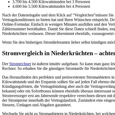
3.700 bis 4.500 Kilowattstunden bei 3 Personen
4.600 bis 5.500 Kilowattstunden bei 4 Personen
Nach der Dateneingabe und dem Klick auf “Vergleichen”müssen Sie sich
Vertragskonditionen zu bieten hat und Ihren Wünschen entspricht. D
Online-Formular. Einfach in wenigen Minuten ausfüllen und den Vert
Zählernummer bereithalten. Damit Sie diese Daten schnell finden, emp
Niederkrüchten verlassen. Dieser übernimmt ebenfalls, vorausgesetzt d
Wenn Sie den bisherigen Stromlieferanten lieber selbst kündigen möch
Stromvergleich in Niederkrüchten – achten 
Der
Stromrechner
ist äußerst intuitiv aufgebaut. So kann man ganz lei
Rechner. So erhalten Sie die günstigen Stromtarife für Niederkrüchten
Das Herausfinden des perfekten und preiswertesten Stromanbieters in
Kilowattstunde und der Ersparnis sollten Sie auf jeden Fall ebenso d
Kündigungsfristen, die Vertragsbindung aber auch die Vertragsver
bekannt) oder ein Sofortbonus können ebenfalls überaus interessant 
Stromversorger erst am Jahresende respektive verrechnen diesen mit de
der Strompreise innerhalb der Vertragslaufzeit. Zumindest eine einges
Steuern, Umlagen und Abgaben garantiert.
Wechseln Sie nicht zu Stromanbietern in Niederkrüchten, bei welchen 