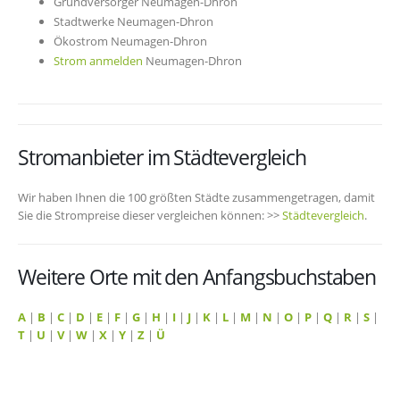
Grundversorger Neumagen-Dhron
Stadtwerke Neumagen-Dhron
Ökostrom Neumagen-Dhron
Strom anmelden
Neumagen-Dhron
Stromanbieter im Städtevergleich
Wir haben Ihnen die 100 größten Städte zusammengetragen, damit
Sie die Strompreise dieser vergleichen können: >>
Städtevergleich
.
Weitere Orte mit den Anfangsbuchstaben
A
|
B
|
C
|
D
|
E
|
F
|
G
|
H
|
I
|
J
|
K
|
L
|
M
|
N
|
O
|
P
|
Q
|
R
|
S
|
T
|
U
|
V
|
W
|
X
|
Y
|
Z
|
Ü