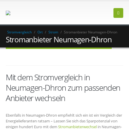
Stromvergleich
/
Ort
/
Strom
/
Stromanbieter Neumagen-Dhron
Stromanbieter Neumagen-Dhron
Mit dem Stromvergleich in
Neumagen-Dhron zum passenden
Anbieter wechseln
Ebenfalls in Neumagen-Dhron empfiehlt sich ein ist ein Vergleich der
Energielieferanten ratsam – Lassen Sie sich das Sparpotenzial von
einigen hundert Euro mit dem
Stromanbieterwechsel
in Neumagen-