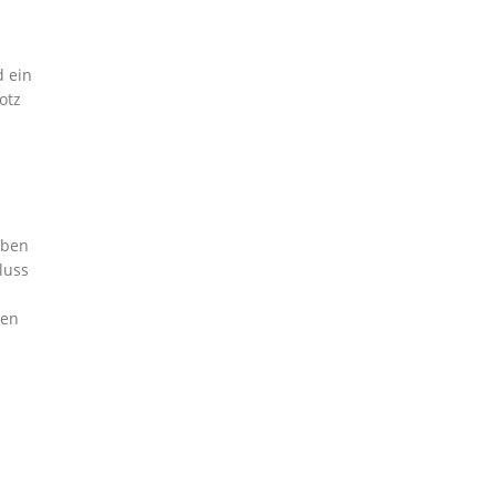
n
d ein
otz
eben
luss
ren