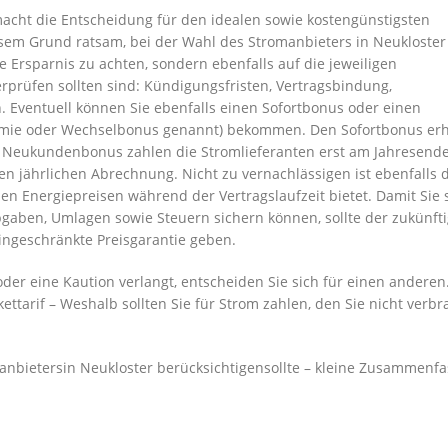
 macht die Entscheidung für den idealen sowie kostengünstigsten
iesem Grund ratsam, bei der Wahl des Stromanbieters in Neukloster
ie Ersparnis zu achten, sondern ebenfalls auf die jeweiligen
rprüfen sollten sind: Kündigungsfristen, Vertragsbindung,
Eventuell können Sie ebenfalls einen Sofortbonus oder einen
mie oder Wechselbonus genannt) bekommen. Den Sofortbonus erh
n Neukundenbonus zahlen die Stromlieferanten erst am Jahresend
n jährlichen Abrechnung. Nicht zu vernachlässigen ist ebenfalls 
den Energiepreisen während der Vertragslaufzeit bietet. Damit Sie 
bgaben, Umlagen sowie Steuern sichern können, sollte der zukünft
ingeschränkte Preisgarantie geben.
der eine Kaution verlangt, entscheiden Sie sich für einen anderen
kettarif – Weshalb sollten Sie für Strom zahlen, den Sie nicht verbr
nbietersin Neukloster berücksichtigensollte – kleine Zusammenf