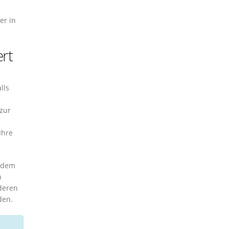
er in
rt
lls
 zur
Ihre
t dem
n
deren
den.