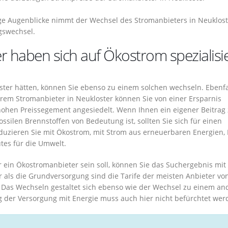
ge Augenblicke nimmt der Wechsel des Stromanbieters in Neuklost
gswechsel.
r haben sich auf Ökostrom spezialisie
oster hätten, können Sie ebenso zu einem solchen wechseln. Ebenfa
em Stromanbieter in Neukloster können Sie von einer Ersparnis
m hohen Preissegement angesiedelt. Wenn Ihnen ein eigener Beitrag
silen Brennstoffen von Bedeutung ist, sollten Sie sich für einen
duzieren Sie mit Ökostrom, mit Strom aus erneuerbaren Energien, 
tes für die Umwelt.
er ein Ökostromanbieter sein soll, können Sie das Suchergebnis mi
er als die Grundversorgung sind die Tarife der meisten Anbieter vo
. Das Wechseln gestaltet sich ebenso wie der Wechsel zu einem an
g der Versorgung mit Energie muss auch hier nicht befürchtet wer