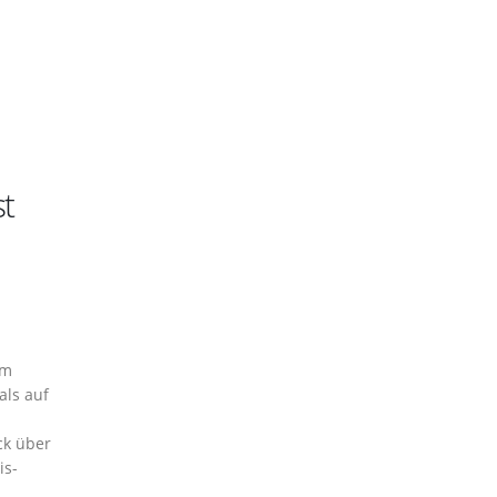
t
im
als auf
ck über
is-