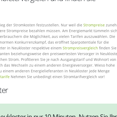
stieg der Stromkosten festzustellen. Nur weil die
Strompreise
zuneh
öhere Strompreise bezahlen müssen. Am Energiemarkt tümmeln sic
erbrauchern die Möglichkeit, aus vielen Tarifen auszuwählen. Die
 enormen Konkurrenzkampf, das eröffnet Sparpotentiale für die
eter in Neukloster respektive einem
Strompreisvergleich
finden Sie
anten beziehungsweise den preiswertesten Versorger in Neukloster
chen Strom. Profitieren Sie je nach Ausgangstarif und Wohnort von
rch das Wechseln zu einem anderen Energieversorger. Wieso hohe
u einem anderen Energielieferanten in Neukloster jede Menge
tarife
Nehmen Sie unbedingt einen Stromtarifvergleich vor!
ter
eukloster in nur 10 Minuten. Nutzen Sie Ihr