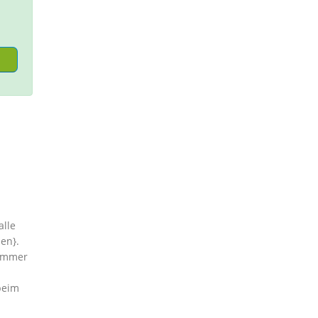
alle
en}.
nummer
beim