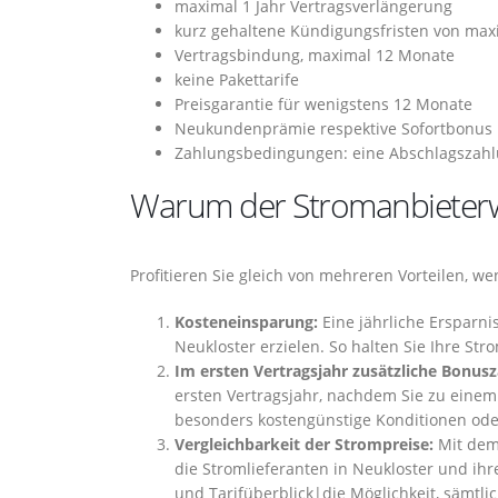
maximal 1 Jahr Vertragsverlängerung
kurz gehaltene Kündigungsfristen von ma
Vertragsbindung, maximal 12 Monate
keine Pakettarife
Preisgarantie für wenigstens 12 Monate
Neukundenprämie respektive Sofortbonus
Zahlungsbedingungen: eine Abschlagszahlu
Warum der Stromanbieterwe
Profitieren Sie gleich von mehreren Vorteilen, w
Kosteneinsparung:
Eine jährliche Ersparni
Neukloster erzielen. So halten Sie Ihre St
Im ersten Vertragsjahr zusätzliche Bonus
ersten Vertragsjahr, nachdem Sie zu einem
besonders kostengünstige Konditionen oder
Vergleichbarkeit der Strompreise:
Mit dem 
die Stromlieferanten in Neukloster und ihre
und Tarifüberblick|die Möglichkeit, sämtli