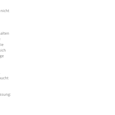
 nicht
alten
e
die
sich
ige
.
aucht
assung: