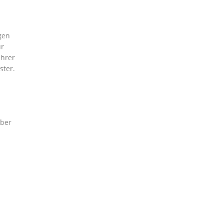
gen
ür
Ihrer
ster.
aber