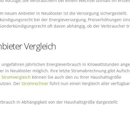
nd Vorzüge, die Verbrauchern bei einem Wechsel oftmals im erste
euen Anbieter in Neukloster ist die Versorgung sichergestellt.
rkündigungsrecht bei der Energieversorgung, Preiserhöhungen sin
Sonderkündigungsrecht oft davon abhängig, ob der Verbraucher tr
bieter Vergleich
ren ungefähren jährlichen Energieverbrauch in Kilowattstunden ang
er in Neukloster möglich. Ihre letzte Stromabrechnung gibt Aufsch
n
Stromvergleich
können Sie auch den zu Ihrer Haushaltsgröße
utzen. Der
Stromrechner
führt nun einen Vergleich aller verfügba
erbrauch in Abhängigkeit von der Haushaltsgröße dargestellt: