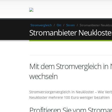
Stromvergleich
/
Ort
/
Strom
/
Stromanbieter Neuklos
Stromanbieter Neukloste
Mit dem Stromvergleich in
wechseln
Stromversorgervergleich in Neukloster – Wie Ve
Neukloster mehrere 100 Euro weniger bezahlen
Profitieren Sie vom Stroman