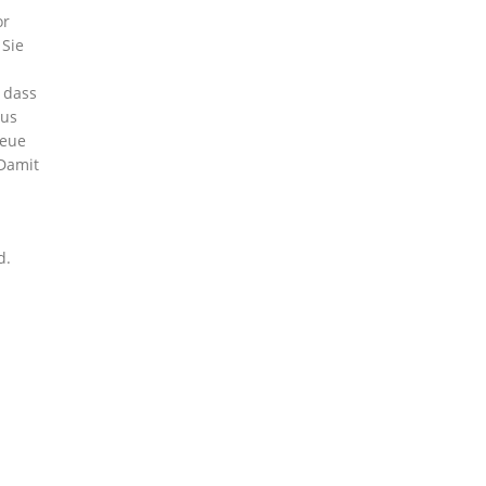
or
 Sie
 dass
nus
neue
 Damit
d.