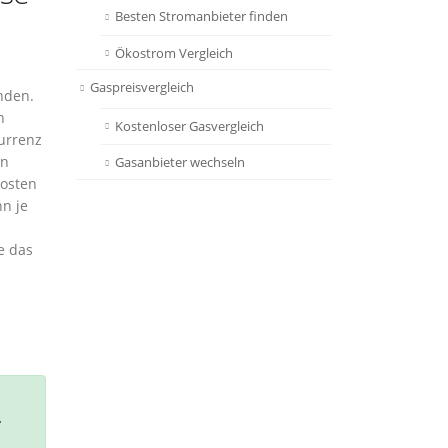
Besten Stromanbieter finden
Ökostrom Vergleich
Gaspreisvergleich
nden.
n
Kostenloser Gasvergleich
urrenz
in
Gasanbieter wechseln
kosten
n je
e das