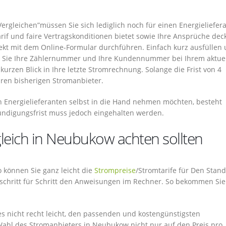
ergleichen”müssen Sie sich lediglich noch für einen Energieliefer
if und faire Vertragskonditionen bietet sowie Ihre Ansprüche deck
rekt mit dem Online-Formular durchführen. Einfach kurz ausfüllen
n Sie Ihre Zählernummer und Ihre Kundennummer bei Ihrem aktue
urzen Blick in Ihre letzte Stromrechnung. Solange die Frist von 4
hren bisherigen Stromanbieter.
n Energielieferanten selbst in die Hand nehmen möchten, besteht
 Kündigungsfrist muss jedoch eingehalten werden.
leich in Neubukow achten sollten
So können Sie ganz leicht die
Strompreise
/Stromtarife für Den Stand
schritt für Schritt den Anweisungen im Rechner. So bekommen Sie
s nicht recht leicht, den passenden und kostengünstigsten
Wahl des Stromanbieters in Neubukow nicht nur auf den Preis pro