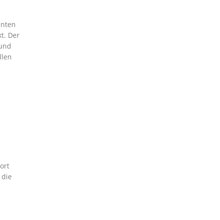
anten
t. Der
 und
llen
ort
 die