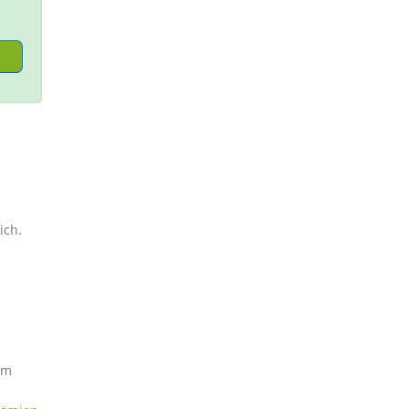
ich.
im