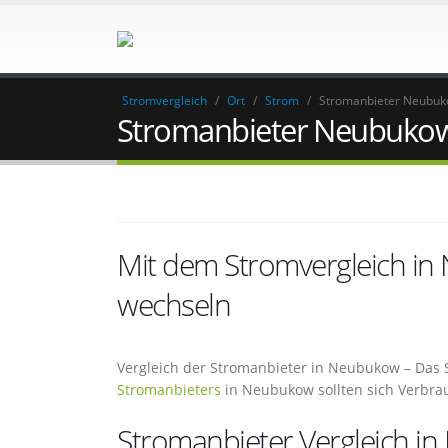
Stromvergleich
/
Ort
/
Strom
/
Stromanbieter Neubu
Stromanbieter Neubuko
Mit dem Stromvergleich i
wechseln
Vergleich der Stromanbieter in Neubukow – Das 
Stromanbieters
in Neubukow sollten sich Verbra
Stromanbieter Vergleich in