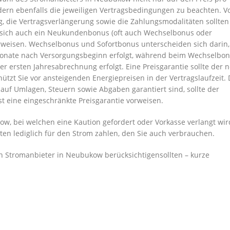
dern ebenfalls die jeweiligen Vertragsbedingungen zu beachten. V
g, die Vertragsverlängerung sowie die Zahlungsmodalitäten sollten
en sich auch ein Neukundenbonus (oft auch Wechselbonus oder
weisen. Wechselbonus und Sofortbonus unterscheiden sich darin,
 Monate nach Versorgungsbeginn erfolgt, während beim Wechselbo
r ersten Jahresabrechnung erfolgt. Eine Preisgarantie sollte der 
ützt Sie vor ansteigenden Energiepreisen in der Vertragslaufzeit.
auf Umlagen, Steuern sowie Abgaben garantiert sind, sollte der
 eine eingeschränkte Preisgarantie vorweisen.
w, bei welchen eine Kaution gefordert oder Vorkasse verlangt wir
llten lediglich für den Strom zahlen, den Sie auch verbrauchen.
n Stromanbieter in Neubukow berücksichtigensollten – kurze