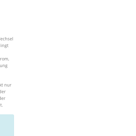
Wechsel
ingt
trom,
nung
kt nur
der
der
t.