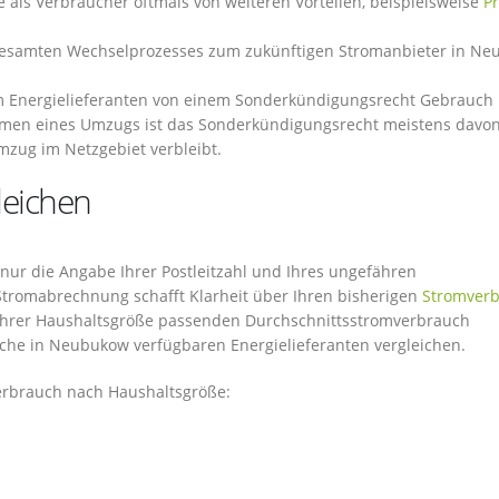
ie als Verbraucher oftmals von weiteren Vorteilen, beispielsweise
P
gesamten Wechselprozesses zum zukünftigen Stromanbieter in N
m Energielieferanten von einem Sonderkündigungsrecht Gebrauch
hmen eines Umzugs ist das Sonderkündigungsrecht meistens davo
zug im Netzgebiet verbleibt.
leichen
nur die Angabe Ihrer Postleitzahl und Ihres ungefähren
 Stromabrechnung schafft Klarheit über Ihren bisherigen
Stromver
 Ihrer Haushaltsgröße passenden Durchschnittsstromverbrauch
che in Neubukow verfügbaren Energielieferanten vergleichen.
verbrauch nach Haushaltsgröße: