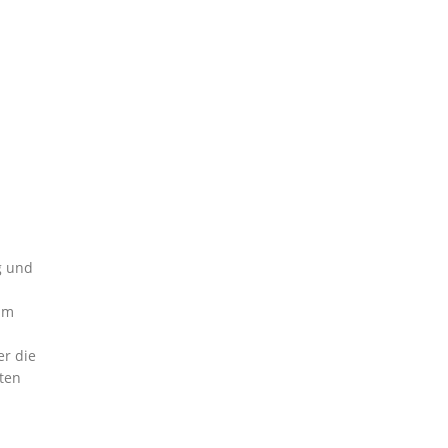
g und
im
er die
ten