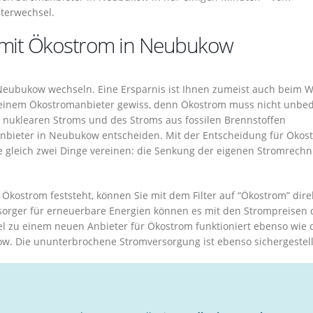
terwechsel.
e mit Ökostrom in Neubukow
Neubukow wechseln. Eine Ersparnis ist Ihnen zumeist auch beim 
 einem Ökostromanbieter gewiss, denn Ökostrom muss nicht unbed
es nuklearen Stroms und des Stroms aus fossilen Brennstoffen
manbieter in Neubukow entscheiden. Mit der Entscheidung für Ökos
e gleich zwei Dinge vereinen: die Senkung der eigenen Stromrech
Ökostrom feststeht, können Sie mit dem Filter auf “Ökostrom” dire
orger für erneuerbare Energien können es mit den Strompreisen 
l zu einem neuen Anbieter für Ökostrom funktioniert ebenso wie 
. Die ununterbrochene Stromversorgung ist ebenso sichergestell