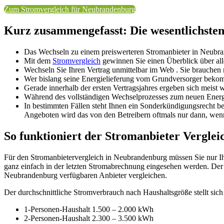
Zum Stromvergleich für Neubrandenburg
Kurz zusammengefasst: Die wesentlichste
Das Wechseln zu einem preiswerteren Stromanbieter in Neubr
Mit dem
Stromvergleich
gewinnen Sie einen Überblick über alle
Wechseln Sie Ihren Vertrag unmittelbar im Web . Sie brauche
Wer bislang seine Energielieferung vom Grundversorger bekomm
Gerade innerhalb der ersten Vertragsjahres ergeben sich meist
Während des vollständigen Wechselprozesses zum neuen Energie
In bestimmten Fällen steht Ihnen ein Sonderkündigungsrecht b
Angeboten wird das von den Betreibern oftmals nur dann, wenn 
So funktioniert der Stromanbieter Verglei
Für den Stromanbietervergleich in Neubrandenburg müssen Sie nur Ih
ganz einfach in der letzten Stromabrechnung eingesehen werden. Der
Neubrandenburg verfügbaren Anbieter vergleichen.
Der durchschnittliche Stromverbrauch nach Haushaltsgröße stellt sich 
1-Personen-Haushalt 1.500 – 2.000 kWh
2-Personen-Haushalt 2.300 – 3.500 kWh