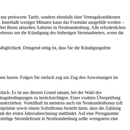
nur preiswerte Tarife, sondern ebenfalls faire Vertragskonditionen
. Innerhalb weniger Minuten kann das Formular ausgefüllt werden –
i Ihrem aktuellen Anbieter in Neubrandenburg. Alle erforderlichen
– ebenso um die Kündigung des bisherigen Stromanbieters, wenn die
öglichkeit. Dringend nötig ist, dass Sie die Kündigungsfrist
echnen lassen. Folgen Sie einfach zug um Zug den Anweisungen im
nfach. Es ist aus diesem Grund ratsam, bei der Wahl des
ertragsbedingungen zu berücksichtigen. Einer exakten Überprüfung
unterziehen. Vorteilhaft ist meistens auch ein Neukundenbonus (oft
prämie sowie einem Sofortbonus besteht darin, dass die Zahlung
der ersten Jahresabrechnung stattfindet. Auf eine Preisgarantie
künftige Stromlieferant in Neubrandenburg sollte wenigstens eine