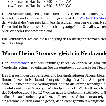
3-Personen-Haushalt 3.700 – 4.500 kWh
4-Personen-Haushalt 4.600 – 5.500 kWh
Haben Sie alle Eingaben gemacht und auf “Vergleichen” geklickt, steht
bieten kann und zu Ihren Anforderungen passt. Der
Wechsel des Stro
der Wechsel des Vertrages kann jetzt in Auftrag gegeben werden. N
Daten sind in Ihrer letzten Stromrechnung aufgeführt. Um alles wei
Vier-Wochen-Frist gewahrt bleibt.
Für Verbraucher, welche die Kündigung des bisherigen Stromanbieters 
berücksichtigen.
Worauf beim Stromvergleich in Neubrande
Der
Stromrechner
ist äußerst intuitiv gestaltet. So können Sie ganz
Vergleichsrechner. So erhalten Sie die günstigen Stromtarife für Neu
Das Herausfinden des perfekten und kostengünstigsten Stromanbieters 
Stromanbieters in Neubrandenburg nicht lediglich auf den Strompreis
sollten Sie nicht nur die Vertragsbindung und die Vertragsverlängeru
ebenfalls unter dem Synonym Wechselprämie oder Wechselbonus bekan
des Sofortbonuses 4 bis 12 Wochen nach Lieferbeginn stattfindet, wä
sollten Sie auch unbedingt achten, da Ihnen diese Schutz vor ansteig
eingeschränkte Preisgarantie geben, denn diese garantiert wenigstens