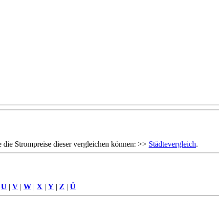
 die Strompreise dieser vergleichen können: >>
Städtevergleich
.
|
U
|
V
|
W
|
X
|
Y
|
Z
|
Ü