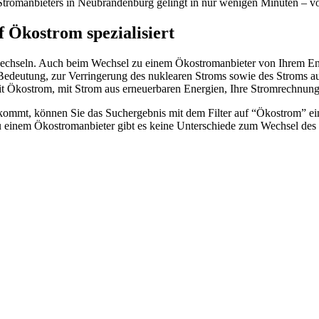
tromanbieters in Neubrandenburg gelingt in nur wenigen Minuten – vo
 Ökostrom spezialisiert
chseln. Auch beim Wechsel zu einem Ökostromanbieter von Ihrem Ener
on Bedeutung, zur Verringerung des nuklearen Stroms sowie des Stroms aus
 Ökostrom, mit Strom aus erneuerbaren Energien, Ihre Stromrechnung 
ommt, können Sie das Suchergebnis mit dem Filter auf “Ökostrom” eins
u einem Ökostromanbieter gibt es keine Unterschiede zum Wechsel des 