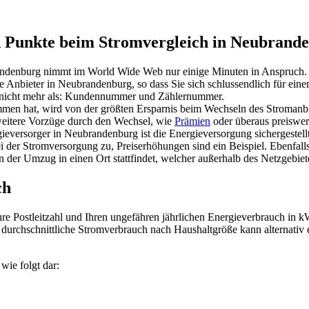
n Punkte beim Stromvergleich in Neubrand
andenburg nimmt im World Wide Web nur einige Minuten in Anspruch.
 Anbieter in Neubrandenburg, so dass Sie sich schlussendlich für ein
n nicht mehr als: Kundennummer und Zählernummer.
en hat, wird von der größten Ersparnis beim Wechseln des Stromanbie
 weitere Vorzüge durch den Wechsel, wie
Prämien
oder überaus preiswer
versorger in Neubrandenburg ist die Energieversorgung sichergestellt
ei der Stromversorgung zu, Preiserhöhungen sind ein Beispiel. Ebenfa
der Umzug in einen Ort stattfindet, welcher außerhalb des Netzgebietes
ch
re Postleitzahl und Ihren ungefähren jährlichen Energieverbrauch in 
 durchschnittliche Stromverbrauch nach Haushaltgröße kann alternati
wie folgt dar: