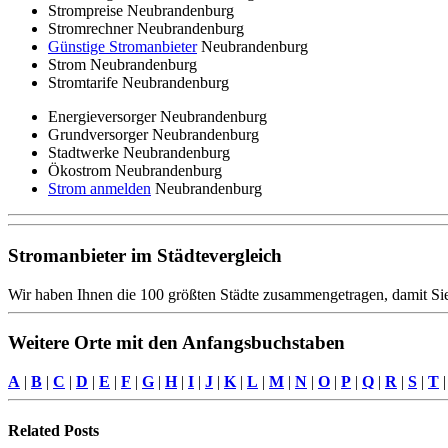
Strompreise Neubrandenburg
Stromrechner Neubrandenburg
Günstige Stromanbieter
Neubrandenburg
Strom Neubrandenburg
Stromtarife Neubrandenburg
Energieversorger Neubrandenburg
Grundversorger Neubrandenburg
Stadtwerke Neubrandenburg
Ökostrom Neubrandenburg
Strom anmelden
Neubrandenburg
Stromanbieter im Städtevergleich
Wir haben Ihnen die 100 größten Städte zusammengetragen, damit Sie
Weitere Orte mit den Anfangsbuchstaben
A
|
B
|
C
|
D
|
E
|
F
|
G
|
H
|
I
|
J
|
K
|
L
|
M
|
N
|
O
|
P
|
Q
|
R
|
S
|
T
Related
Posts