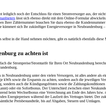
 lediglich noch der Entschluss für einen Stromversorger aus, der nicht 
manbieters
lässt sich ebenso direkt mit dem Online-Formular abwickeln
eben Ihrer Zählernummer brauchen Sie dazu ebenso die Kundennummer be
tere kümmert sich Ihr zukünftiger Energieversorger in Neubrandenburg 
selbst in die Hand nehmen möchten, gibt es natürlich ebenfalls diese M
nburg zu achten ist
 einfach die Strompreise/Stromtarife für Ihren Ort Neubrandenburg ber
brandenburg.
in Neubrandenburg unter den vielen Versorgern, ist alles andere als ei
 je kWh sowie die Ersparnis zu achten, sondern auch die jeweiligen V
ng, sondern auch die Kündigungsfristen sowie die Zahlungskonditionen 
nt) oder ein Sofortbonus. Der Unterschied zwischen einer Neukunden
hrend beim Wechselbonus eine Verrechnung am Ende des Jahres bzw. mit 
enden Energiepreisen während der Laufzeit des Vertrages bietet. Der zu
 sämtliche Preisbestandteile, bis auf Abgaben, Steuern und Umlagen.