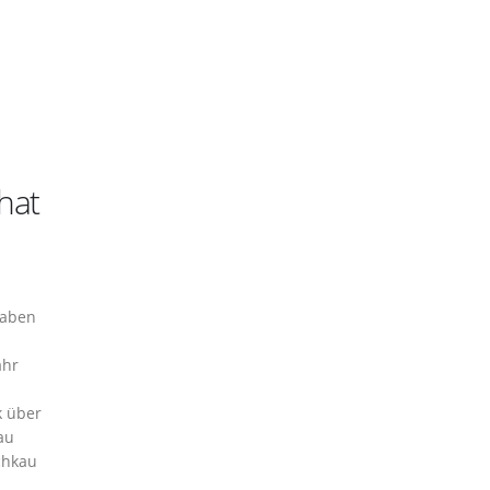
hat
haben
ahr
k über
au
schkau