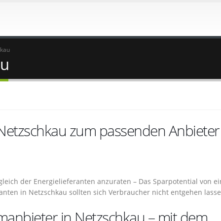
hkau
au
 Netzschkau zum passenden Anbieter
rgleich der Energielieferanten anzuraten – Das Sparpotential von e
nten in Netzschkau sollten sich Verbraucher nicht entgehen lass
omanbieter in Netzschkau – mit dem