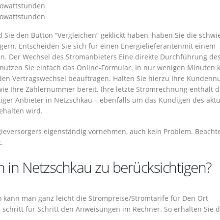
ilowattstunden
ilowattstunden
d Sie den Button “Vergleichen” geklickt haben, haben Sie die schwi
ern. Entscheiden Sie sich für einen Energielieferantenmit einem
en. Der Wechsel des Stromanbieters Eine direkte Durchführung de
 nutzen Sie einfach das Online-Formular. In nur wenigen Minuten 
 den Vertragswechsel beauftragen. Halten Sie hierzu Ihre Kunden
wie Ihre Zählernummer bereit. Ihre letzte Stromrechnung enthält d
iger Anbieter in Netzschkau – ebenfalls um das Kündigen des aktu
ehalten wird.
gieversorgers eigenständig vornehmen, auch kein Problem. Beacht
.
h in Netzschkau zu berücksichtigen?
 So kann man ganz leicht die Strompreise/Stromtarife für Den Ort
schritt für Schritt den Anweisungen im Rechner. So erhalten Sie d