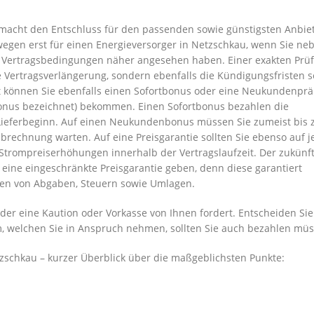
 macht den Entschluss für den passenden sowie günstigsten Anbie
swegen erst für einen Energieversorger in Netzschkau, wenn Sie ne
 Vertragsbedingungen näher angesehen haben. Einer exakten Prü
ie Vertragsverlängerung, sondern ebenfalls die Kündigungsfristen 
t können Sie ebenfalls einen Sofortbonus oder eine Neukundenpr
onus bezeichnet) bekommen. Einen Sofortbonus bezahlen die
 Lieferbeginn. Auf einen Neukundenbonus müssen Sie zumeist bis
abrechnung warten. Auf eine Preisgarantie sollten Sie ebenso auf 
r Strompreiserhöhungen innerhalb der Vertragslaufzeit. Der zukünf
 eine eingeschränkte Preisgarantie geben, denn diese garantiert
hen von Abgaben, Steuern sowie Umlagen.
der eine Kaution oder Vorkasse von Ihnen fordert. Entscheiden Sie
om, welchen Sie in Anspruch nehmen, sollten Sie auch bezahlen mü
tzschkau – kurzer Überblick über die maßgeblichsten Punkte: