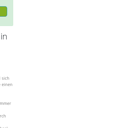
in
 sich
e einen
nummer
rch