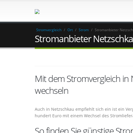
Stromvergleich
/
Ort
/
Strom
/
Stromanbieter Netzsc
Stromanbieter Netzschk
Mit dem Stromvergleich in
wechseln
Auch in Netzschkau empfiehlt sich ein ist ein Ve
hundert Euro mit einem Wechsel des Stromliefera
So finden Sie günstige Str