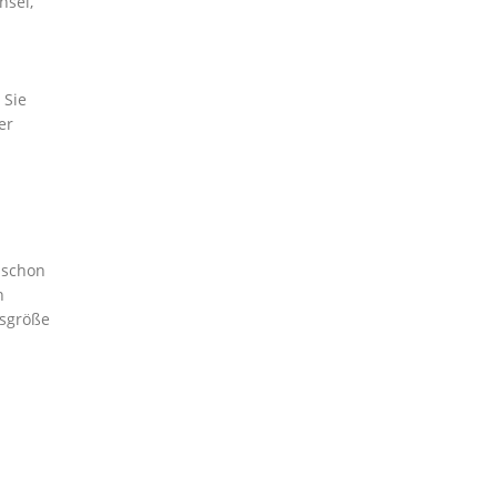
hsel,
 Sie
er
 schon
n
tsgröße