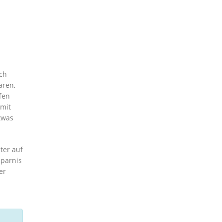
ch
aren,
fen
 mit
twas
ter auf
sparnis
er