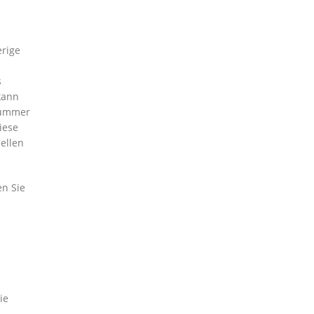
erige
s
kann
nummer
iese
ellen
en Sie
ie