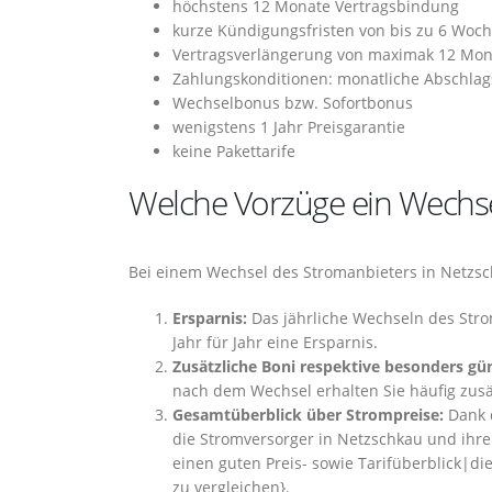
höchstens 12 Monate Vertragsbindung
kurze Kündigungsfristen von bis zu 6 Woc
Vertragsverlängerung von maximak 12 Mo
Zahlungskonditionen: monatliche Abschlag
Wechselbonus bzw. Sofortbonus
wenigstens 1 Jahr Preisgarantie
keine Pakettarife
Welche Vorzüge ein Wechse
Bei einem Wechsel des Stromanbieters in Netzsch
Ersparnis:
Das jährliche Wechseln des Stro
Jahr für Jahr eine Ersparnis.
Zusätzliche Boni respektive besonders gün
nach dem Wechsel erhalten Sie häufig zusä
Gesamtüberblick über Strompreise:
Dank 
die Stromversorger in Netzschkau und ihre
einen guten Preis- sowie Tarifüberblick|die
zu vergleichen}.