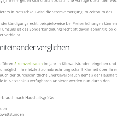
gsjahres ergeben sich oftmals zusätzliche Vorzüge durch den Wec
ieters in Netzschkau wird die Stromversorgung im Zeitraum des
nderkündigungsrecht, beispielsweise bei Preiserhöhungen können
Umzugs ist das Sonderkündigungsrecht oft davon abhängig, ob d
t verbleibt.
iteinander verglichen
gefähren
Stromverbrauch
im Jahr in Kilowattstunden eingeben und
au möglich. Ihre letzte Stromabrechnung schafft Klarheit über Ihre
n auch der durchschnittliche Energieverbrauch gemäß der Haushal
lle in Netzschkau verfügbaren Anbieter werden nun durch den
verbrauch nach Haushaltsgröße:
nden
ilowattstunden