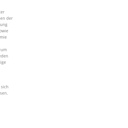
ter
ben der
fung
sowie
ämie
 zum
jeden
tige
 sich
ssen.