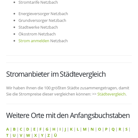
Stromtarife Netzbach
Energieversorger Netzbach
Grundversorger Netzbach
Stadtwerke Netzbach
Ökostrom Netzbach
Strom anmelden
Netzbach
Stromanbieter im Städtevergleich
Wir haben Ihnen die 100 größten Städte zusammengetragen, damit
Sie die Strompreise dieser vergleichen können: >>
Städtevergleich
.
Weitere Orte mit den Anfangsbuchstaben
A
|
B
|
C
|
D
|
E
|
F
|
G
|
H
|
I
|
J
|
K
|
L
|
M
|
N
|
O
|
P
|
Q
|
R
|
S
|
T
|
U
|
V
|
W
|
X
|
Y
|
Z
|
Ü