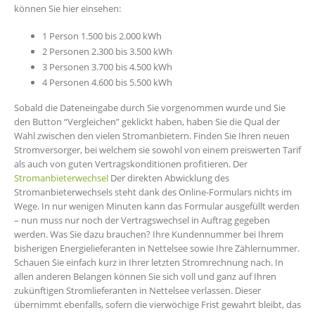
können Sie hier einsehen:
1 Person 1.500 bis 2.000 kWh
2 Personen 2.300 bis 3.500 kWh
3 Personen 3.700 bis 4.500 kWh
4 Personen 4.600 bis 5.500 kWh
Sobald die Dateneingabe durch Sie vorgenommen wurde und Sie
den Button “Vergleichen” geklickt haben, haben Sie die Qual der
Wahl zwischen den vielen Stromanbietern. Finden Sie Ihren neuen
Stromversorger, bei welchem sie sowohl von einem preiswerten Tarif
als auch von guten Vertragskonditionen profitieren. Der
Stromanbieterwechsel
Der direkten Abwicklung des
Stromanbieterwechsels steht dank des Online-Formulars nichts im
Wege. In nur wenigen Minuten kann das Formular ausgefüllt werden
– nun muss nur noch der Vertragswechsel in Auftrag gegeben
werden. Was Sie dazu brauchen? Ihre Kundennummer bei Ihrem
bisherigen Energielieferanten in Nettelsee sowie Ihre Zählernummer.
Schauen Sie einfach kurz in Ihrer letzten Stromrechnung nach. In
allen anderen Belangen können Sie sich voll und ganz auf Ihren
zukünftigen Stromlieferanten in Nettelsee verlassen. Dieser
übernimmt ebenfalls, sofern die vierwöchige Frist gewahrt bleibt, das