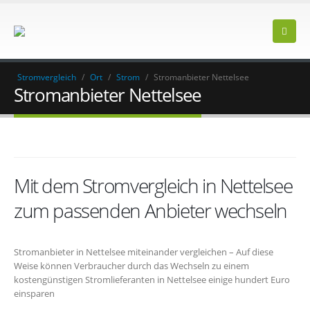
Stromvergleich
/
Ort
/
Strom
/
Stromanbieter Nettelsee
Stromanbieter Nettelsee
Mit dem Stromvergleich in Nettelsee
zum passenden Anbieter wechseln
Stromanbieter in Nettelsee miteinander vergleichen – Auf diese
Weise können Verbraucher durch das Wechseln zu einem
kostengünstigen Stromlieferanten in Nettelsee einige hundert Euro
einsparen