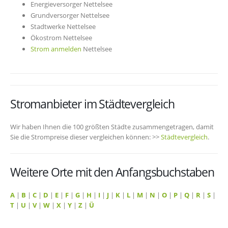
Energieversorger Nettelsee
Grundversorger Nettelsee
Stadtwerke Nettelsee
Ökostrom Nettelsee
Strom anmelden
Nettelsee
Stromanbieter im Städtevergleich
Wir haben Ihnen die 100 größten Städte zusammengetragen, damit
Sie die Strompreise dieser vergleichen können: >>
Städtevergleich
.
Weitere Orte mit den Anfangsbuchstaben
A
|
B
|
C
|
D
|
E
|
F
|
G
|
H
|
I
|
J
|
K
|
L
|
M
|
N
|
O
|
P
|
Q
|
R
|
S
|
T
|
U
|
V
|
W
|
X
|
Y
|
Z
|
Ü