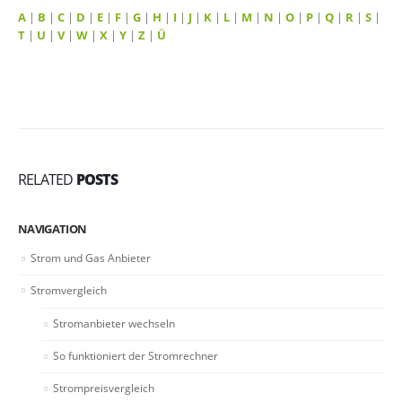
A
|
B
|
C
|
D
|
E
|
F
|
G
|
H
|
I
|
J
|
K
|
L
|
M
|
N
|
O
|
P
|
Q
|
R
|
S
|
T
|
U
|
V
|
W
|
X
|
Y
|
Z
|
Ü
RELATED
POSTS
NAVIGATION
Strom und Gas Anbieter
Stromvergleich
Stromanbieter wechseln
So funktioniert der Stromrechner
Strompreisvergleich