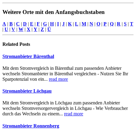
Weitere Orte mit den Anfangsbuchstaben
A
|
B
|
C
|
D
|
E
|
F
|
G
|
H
|
I
|
J
|
K
|
L
|
M
|
N
|
O
|
P
|
Q
|
R
|
S
|
T
|
U
|
V
|
W
|
X
|
Y
|
Z
|
Ü
Related
Posts
Stromanbieter Bärenthal
Mit dem Stromvergleich in Bärenthal zum passenden Anbieter
wechseln Stromanbieter in Bärenthal vergleichen - Nutzen Sie Ihr
Sparpotenzial von ein...
read more
Stromanbieter Löchgau
Mit dem Stromvergleich in Löchgau zum passenden Anbieter
wechseln Stromversorgervergleich in Löchgau - Wie Verbraucher
durch das Wechseln zu einem...
read more
Stromanbieter Ronnenberg