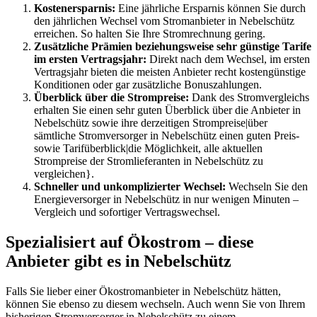
Kostenersparnis:
Eine jährliche Ersparnis können Sie durch
den jährlichen Wechsel vom Stromanbieter in Nebelschütz
erreichen. So halten Sie Ihre Stromrechnung gering.
Zusätzliche Prämien beziehungsweise sehr günstige Tarife
im ersten Vertragsjahr:
Direkt nach dem Wechsel, im ersten
Vertragsjahr bieten die meisten Anbieter recht kostengünstige
Konditionen oder gar zusätzliche Bonuszahlungen.
Überblick über die Strompreise:
Dank des Stromvergleichs
erhalten Sie einen sehr guten Überblick über die Anbieter in
Nebelschütz sowie ihre derzeitigen Strompreise|über
sämtliche Stromversorger in Nebelschütz einen guten Preis-
sowie Tarifüberblick|die Möglichkeit, alle aktuellen
Strompreise der Stromlieferanten in Nebelschütz zu
vergleichen}.
Schneller und unkomplizierter Wechsel:
Wechseln Sie den
Energieversorger in Nebelschütz in nur wenigen Minuten –
Vergleich und sofortiger Vertragswechsel.
Spezialisiert auf Ökostrom – diese
Anbieter gibt es in Nebelschütz
Falls Sie lieber einer Ökostromanbieter in Nebelschütz hätten,
können Sie ebenso zu diesem wechseln. Auch wenn Sie von Ihrem
bisherigen Stromversorger in Nebelschütz zu einem