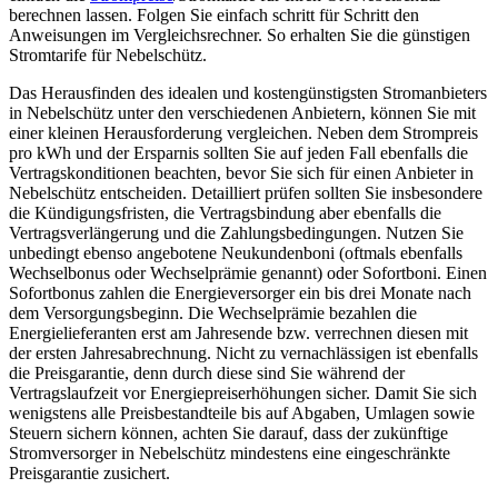
berechnen lassen. Folgen Sie einfach schritt für Schritt den
Anweisungen im Vergleichsrechner. So erhalten Sie die günstigen
Stromtarife für Nebelschütz.
Das Herausfinden des idealen und kostengünstigsten Stromanbieters
in Nebelschütz unter den verschiedenen Anbietern, können Sie mit
einer kleinen Herausforderung vergleichen. Neben dem Strompreis
pro kWh und der Ersparnis sollten Sie auf jeden Fall ebenfalls die
Vertragskonditionen beachten, bevor Sie sich für einen Anbieter in
Nebelschütz entscheiden. Detailliert prüfen sollten Sie insbesondere
die Kündigungsfristen, die Vertragsbindung aber ebenfalls die
Vertragsverlängerung und die Zahlungsbedingungen. Nutzen Sie
unbedingt ebenso angebotene Neukundenboni (oftmals ebenfalls
Wechselbonus oder Wechselprämie genannt) oder Sofortboni. Einen
Sofortbonus zahlen die Energieversorger ein bis drei Monate nach
dem Versorgungsbeginn. Die Wechselprämie bezahlen die
Energielieferanten erst am Jahresende bzw. verrechnen diesen mit
der ersten Jahresabrechnung. Nicht zu vernachlässigen ist ebenfalls
die Preisgarantie, denn durch diese sind Sie während der
Vertragslaufzeit vor Energiepreiserhöhungen sicher. Damit Sie sich
wenigstens alle Preisbestandteile bis auf Abgaben, Umlagen sowie
Steuern sichern können, achten Sie darauf, dass der zukünftige
Stromversorger in Nebelschütz mindestens eine eingeschränkte
Preisgarantie zusichert.